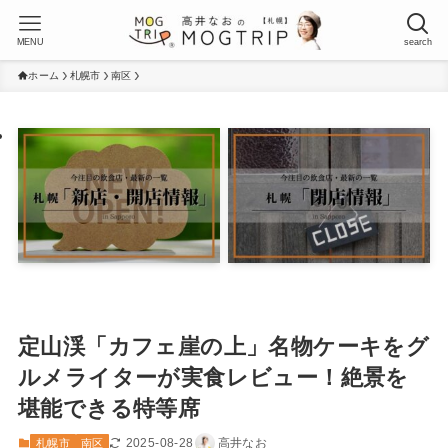
MENU
search
ホーム
札幌市
南区
定山渓「カフェ崖の上」名物ケーキをグ
ルメライターが実食レビュー！絶景を
堪能できる特等席
2025-08-28
高井なお
札幌市
南区