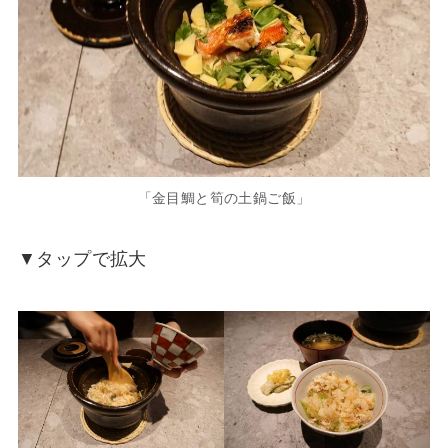
「金目鯛と筍の土鍋ご飯」
▼タップで拡大