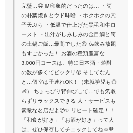
完璧…🤤 🥢印象的だったのは… ・筍
の朴葉焼きとウド味噌 ・ホクホクの穴
子天ぷら ・低温で仕上げた黒毛和牛ロ
ースト ・出汁がしみしみの金目鯛と筍
の土鍋ご飯…最高でした😍 🍶飲み放題
もすごかった！ お酒の種類豊富な
3,000円コースは、特に日本酒・焼酎
の数が多くてビックリ😲 そしてなん
と…個室は子連れOK！（未就学児も◎
👶） ちょっぴり背伸びして…でも気取
らずリラックスできる 人・サービスも
素敵な名店だよ🥺✨ リピート確定！！
「和食が好き」「お酒が好き」って人
は、ぜひ保存してチェックしてね☺🧡