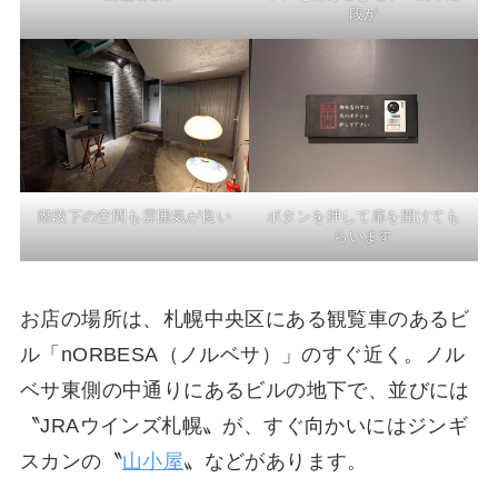
段が
階段下の空間も雰囲気が良い
ボタンを押して扉を開けても
らいます
お店の場所は、札幌中央区にある観覧車のあるビ
ル「nORBESA（ノルベサ）」のすぐ近く。ノル
ベサ東側の中通りにあるビルの地下で、並びには
〝JRAウインズ札幌〟が、すぐ向かいにはジンギ
スカンの〝
山小屋
〟などがあります。