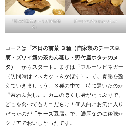
「筍の朴葉焼き～うど味噌添
軽ーいエグみがおいしい
え」
コースは
「本日の前菜 ３種（自家製のチーズ豆
腐・ズワイ蟹の茶わん蒸し・野付産ホタテのヌ
タ）」
からスタート。まずは〝フルーツビネガー
（訪問時はマスカット＆かぼす）〟で、胃腸を整
えていきましょう。３種の中で、特に驚いたのが
〝茶わん蒸し〟。カニのほぐし身がたっぷりで、
どこを食べてもカニだらけ！個人的にお気に入り
だったのが〝チーズ豆腐〟で、濃厚なのに後味が
クリアでおいしかったです。