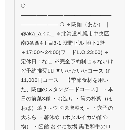
❍
—————————————————
——————— ❍ 🔸閼伽（あか） ｜
@aka_a.k.a._ 🔸北海道札幌市中央区
南3条西4丁目8-1 浅野ビル 地下1階
🔸17:00〜24:00(フードL.O.23:00) 🔸
定休日：なし ※完全予約制じゃないけ
ど予約推奨💁‍♀️ ▼いただいたコース 🥢
11,000円コース 【季節食材を用い
た、閼伽のスタンダードコース】 ・本
日の前菜3種 ・お造り ・筍の朴葉（ほ
おば）焼き～ウド味噌添え～ ・穴子の
天ぷら ・箸休め（ホタルイカの酢の
物） ・函館 おぐに牧場 黒毛和牛のロ