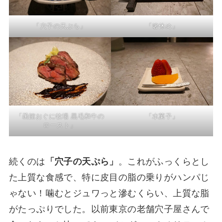
「穴子の天ぷら」
「箸休め」
「函館おぐに牧場 黒毛和牛の
「水菓子」
ロースト」
続くのは
「穴子の天ぷら」
。これがふっくらとし
た上質な食感で、特に皮目の脂の乗りがハンパじ
ゃない！噛むとジュワっと滲むくらい、上質な脂
がたっぷりでした。以前東京の老舗穴子屋さんで