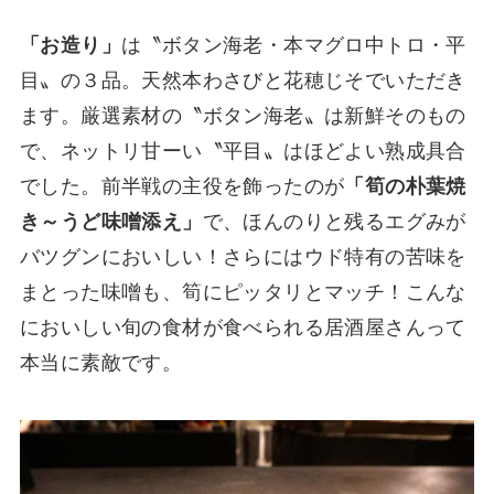
「お造り」
は〝ボタン海老・本マグロ中トロ・平
目〟の３品。天然本わさびと花穂じそでいただき
ます。厳選素材の〝ボタン海老〟は新鮮そのもの
で、ネットリ甘ーい〝平目〟はほどよい熟成具合
でした。前半戦の主役を飾ったのが
「筍の朴葉焼
き～うど味噌添え」
で、ほんのりと残るエグみが
バツグンにおいしい！さらにはウド特有の苦味を
まとった味噌も、筍にピッタリとマッチ！こんな
においしい旬の食材が食べられる居酒屋さんって
本当に素敵です。