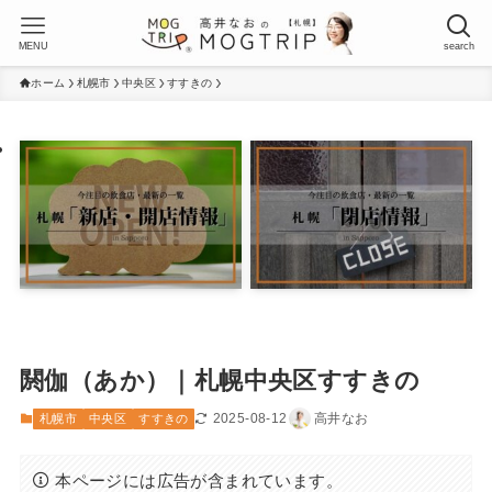
MENU
search
ホーム
札幌市
中央区
すすきの
閼伽（あか）｜札幌中央区すすきの
2025-08-12
高井なお
札幌市
中央区
すすきの
本ページには広告が含まれています。