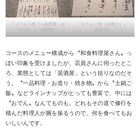
「メニュー表（一品料理・お
「メニュー表（お造り）」
でん等）」（訪問時）
（訪問時）
コースのメニュー構成から〝和食料理屋さん〟っ
ぽい印象を受けましたが、店員さんに伺ったとこ
ろ、業態としては「居酒屋」という括りなのだそ
う。〝一品料理・お造り・焼き物〟から〝土鍋ご
飯〟などラインナップがとっても豊富で、中には
〝おでん〟なんてものも。どれもその道で修行を
積んだ料理人が腕を振るうので、何を食べてもお
いしいんです。