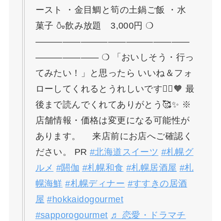
ースト ・金目鯛と筍の土鍋ご飯 ・水
菓子 🍶飲み放題 3,000円 ❍
—————————————————
——————— ❍ 「おいしそう・行っ
てみたい！」と思ったら いいね＆フォ
ローしてくれるとうれしいです🙇‍♀️🧡 最
後まで読んでくれてありがとう🥰✨ ※
店舗情報・価格は変更になる可能性が
あります。 来店前にお店へご確認く
ださい。 PR
#北海道スイーツ
#札幌グ
ルメ
#閼伽
#札幌和食
#札幌居酒屋
#札
幌海鮮
#札幌ディナー
#すすきの居酒
屋
#hokkaidogourmet
#sapporogourmet
♬ 恋愛・ドラマチ