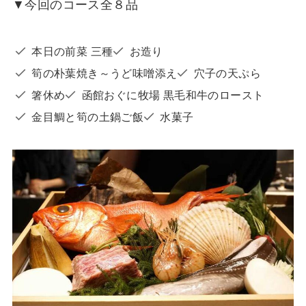
▼今回のコース全８品
本日の前菜 三種
お造り
筍の朴葉焼き～うど味噌添え
穴子の天ぷら
箸休め
函館おぐに牧場 黒毛和牛のロースト
金目鯛と筍の土鍋ご飯
水菓子