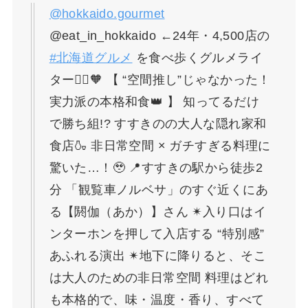
@hokkaido.gourmet
@eat_in_hokkaido ←24年・4,500店の
#北海道グルメ
を食べ歩くグルメライ
ター🙋‍♀️🧡 【 “空間推し”じゃなかった！
実力派の本格和食👑 】 知ってるだけ
で勝ち組!? すすきのの大人な隠れ家和
食店🍶 非日常空間 × ガチすぎる料理に
驚いた…！🥹 📍すすきの駅から徒歩2
分 「観覧車ノルベサ」のすぐ近くにあ
る【閼伽（あか）】さん ✴入り口はイ
ンターホンを押して入店する “特別感”
あふれる演出 ✴地下に降りると、そこ
は大人のための非日常空間 料理はどれ
も本格的で、味・温度・香り、すべて