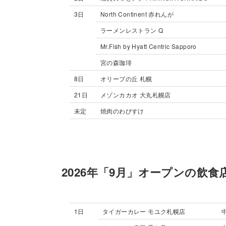
3日
North Continent 赤れんが
ラーメンレストラン Q
Mr.Fish by Hyatt Centric Sapporo
宮の森珈琲
8日
オリーブの丘 札幌
21日
メゾンカカオ 大丸札幌店
未定
焼肉のわびすけ
2026年「9月」オープンの飲食
1日
タイガーカレー モユク札幌店
中