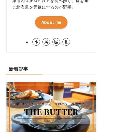
海道内 4,500店以上を食べ歩く。食を通
じ北海道を元気にするのが野望。
About me
新着記事