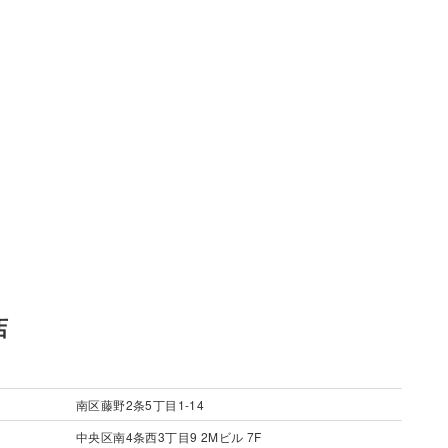
店
南区藤野2条5丁目1-14
中央区南4条西3丁目9 2Mビル 7F