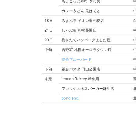
ちょこっと寿司 季わ美
カレーうどん 鬼はそと
18日
ろまん亭 イオン東札幌店
24日
しゃぶ葉 札幌桑園店
29日
挽きたてハンバーグよしだ屋
中旬
吉野家 札幌オーロラタウン店
喫茶ブルーバード
下旬
鎌倉パスタ 円山公園店
未定
Lemon Bakery 琴似店
フレッシュネスバーガー麻生店
pond end.