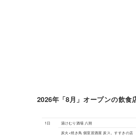
2026年「8月」オープンの飲食
1日
湯けむり酒場 八朔
炭火×焼き鳥 個室居酒屋 炭ス。すすきの店