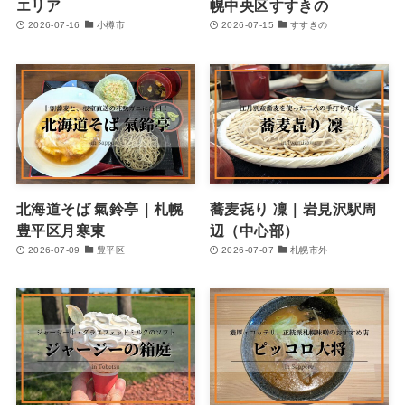
エリア
幌中央区すすきの
2026-07-16
小樽市
2026-07-15
すすきの
北海道そば 氣鈴亭｜札幌
蕎麦㐂り 凜｜岩見沢駅周
豊平区月寒東
辺（中心部）
2026-07-09
豊平区
2026-07-07
札幌市外