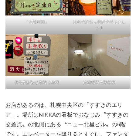
「営業時間」
店内で受付→階段で待ちまし
ょう
番号受取後は階段で待機
待機場所の階段室
お店があるのは、札幌中央区の「すすきのエリ
ア」。場所はNIKKAの看板でおなじみ〝すすきの
交差点〟の北側にある〝ニュー北星ビル〟の6階
です。エレベーターを降りるとすぐに、ファンタ