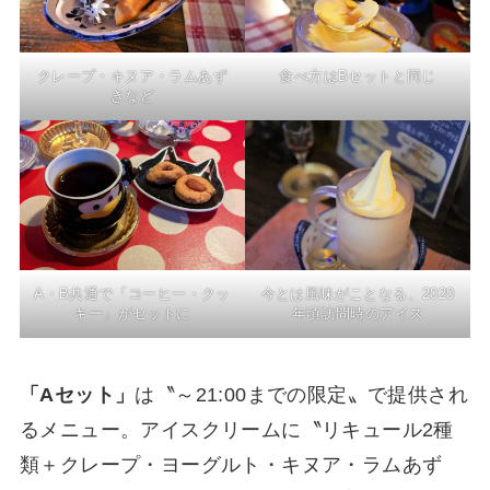
クレープ・キヌア・ラムあず
食べ方はBセットと同じ
きなど
今とは風味がことなる、2020
A・B共通で「コーヒー・クッ
年頃訪問時のアイス
キー」がセットに
「Aセット」
は〝～21:00までの限定〟で提供され
るメニュー。アイスクリームに〝リキュール2種
類＋クレープ・ヨーグルト・キヌア・ラムあず