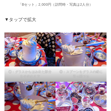
「Bセット」2,000円（訪問時・写真は2人分）
▼タップで拡大
①：グラスからはみ出た部分
②：スプーンをグラスの縁に
をそのままで
引っ掛ける