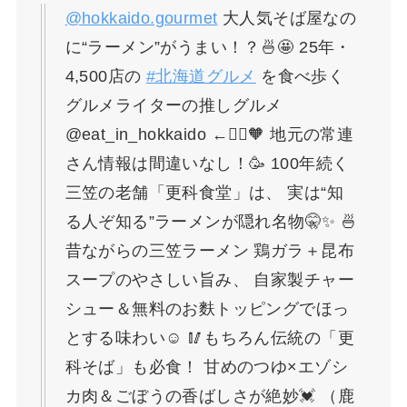
@hokkaido.gourmet
大人気そば屋なの
に“ラーメン”がうまい！？🍜🤩 25年・
4,500店の
#北海道グルメ
を食べ歩く
グルメライターの推しグルメ
@eat_in_hokkaido ←🙋‍♀️🧡 地元の常連
さん情報は間違いなし！🥳 100年続く
三笠の老舗「更科食堂」は、 実は“知
る人ぞ知る”ラーメンが隠れ名物🤫✨ 🍜
昔ながらの三笠ラーメン 鶏ガラ＋昆布
スープのやさしい旨み、 自家製チャー
シュー＆無料のお麩トッピングでほっ
とする味わい☺️ 🥢もちろん伝統の「更
科そば」も必食！ 甘めのつゆ×エゾシ
カ肉＆ごぼうの香ばしさが絶妙💓 （鹿