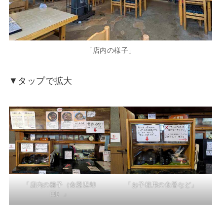
「店内の様子」
▼タップで拡大
「店内の様子（食器返却
「お子様用の食器など」
口）」