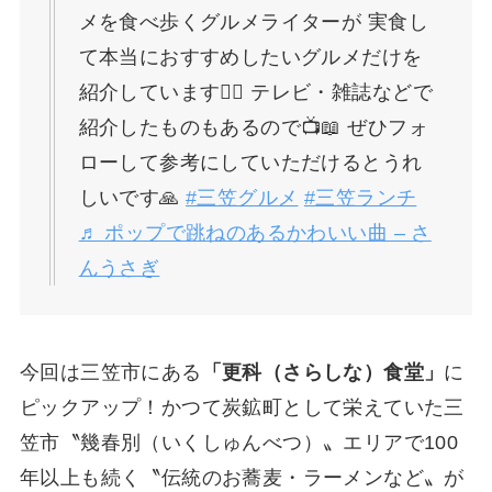
メを食べ歩くグルメライターが 実食し
て本当におすすめしたいグルメだけを
紹介しています🙋‍♀️ テレビ・雑誌などで
紹介したものもあるので📺📖 ぜひフォ
ローして参考にしていただけるとうれ
しいです🙏
#三笠グルメ
#三笠ランチ
♬ ポップで跳ねのあるかわいい曲 – さ
んうさぎ
今回は三笠市にある
「更科（さらしな）食堂」
に
ピックアップ！かつて炭鉱町として栄えていた三
笠市〝幾春別（いくしゅんべつ）〟エリアで100
年以上も続く〝伝統のお蕎麦・ラーメンなど〟が