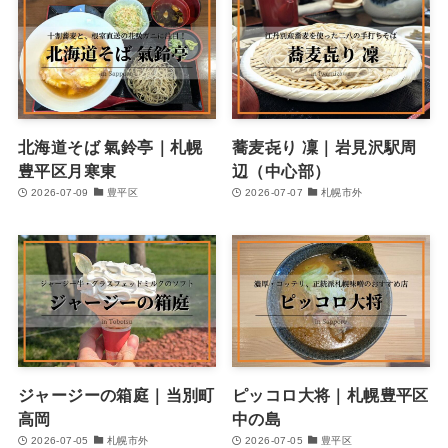
北海道そば 氣鈴亭｜札幌
蕎麦㐂り 凜｜岩見沢駅周
豊平区月寒東
辺（中心部）
2026-07-09
豊平区
2026-07-07
札幌市外
ジャージーの箱庭｜当別町
ピッコロ大将｜札幌豊平区
高岡
中の島
2026-07-05
札幌市外
2026-07-05
豊平区