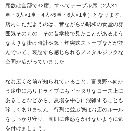
席数は全部で32席。すべてテーブル席（2人×1
卓・3人×1卓・4人×5卓・6人×1卓）となります。
店内にただようのは、昔ながらの昭和の食堂の雰
囲気そのもの。その昔学校で見たことがあるよう
な大きな掛け時計や鏡・煙突式ストーブなどが並
んでいて、哀愁すら感じられるノスタルジックな
空間が広がっていました。
なお広く名前が知られていること、富良野へ向か
う途中にありドライブにもピッタリなコース上に
あることなどから、夏場を中心に混雑することも
珍しくありません。行列に並ぶ際はお店のルール
をしっかり守り、周囲に迷惑をかけないように気
を付けましょう。