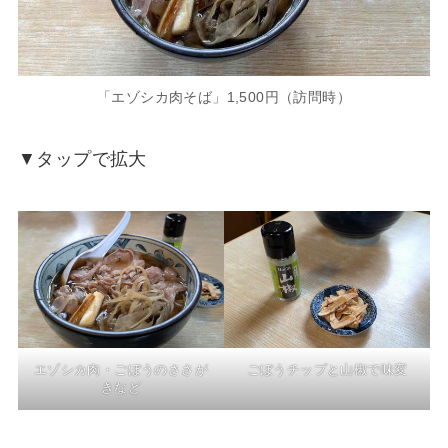
「エゾシカ肉そば」1,500円（訪問時）
▼タップで拡大
エゾシカ肉・ごぼうのささが
ごぼうチップと山椒で味変
きなど