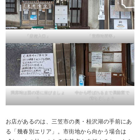
「店舗入口」
「営業時間等」
満席時は図の様に並びましょ
中から呼ばれるまで風除室で
う
待ちましょう
お店があるのは、三笠市の奥・桂沢湖の手前にあ
る「幾春別エリア」。市街地から向かう場合は