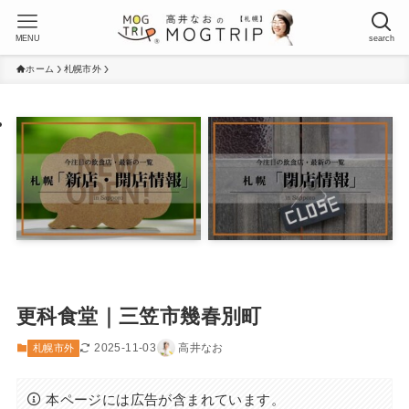
MENU
search
ホーム
札幌市外
更科食堂｜三笠市幾春別町
2025-11-03
高井なお
札幌市外
本ページには広告が含まれています。