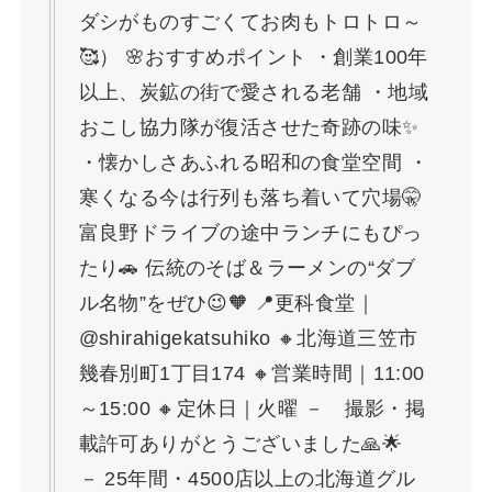
ダシがものすごくてお肉もトロトロ～
🥰） 🌸おすすめポイント ・創業100年
以上、炭鉱の街で愛される老舗 ・地域
おこし協力隊が復活させた奇跡の味✨
・懐かしさあふれる昭和の食堂空間 ・
寒くなる今は行列も落ち着いて穴場🤫
富良野ドライブの途中ランチにもぴっ
たり🚗 伝統のそば＆ラーメンの“ダブ
ル名物”をぜひ😉🧡 📍更科食堂｜
@shirahigekatsuhiko 🔸北海道三笠市
幾春別町1丁目174 🔸営業時間｜11:00
～15:00 🔸定休日｜火曜 － 撮影・掲
載許可ありがとうございました🙏🌟
－ 25年間・4500店以上の北海道グル