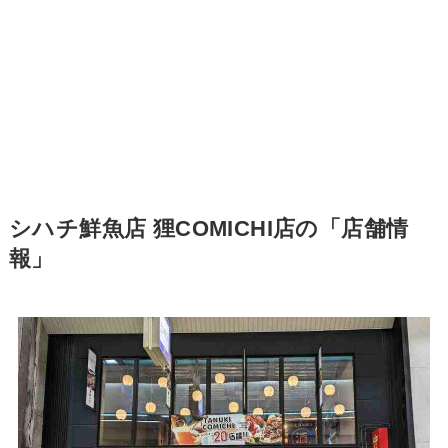
シハチ鮮魚店 狸COMICHI店の「店舗情
報」