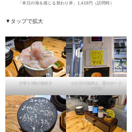
「本日の海を感じる替わり丼」1,419円（訪問時）
▼タップで拡大
日替り3種の海鮮丼
その日の海鮮は、壁のボード
で確認