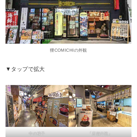
狸COMICHIの外観
▼タップで拡大
中の様子
「店舗外観」