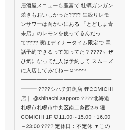
居酒屋メニューも豊富で 牡蠣ガンガン
焼きもおいしかった???? 生絞りレモ
ンサワーは向かいにある 「とどしま青
果店」のレモンを使ってるんだっ
て???? 実はディナータイム限定で 電
話予約できるって知ってた？????‍♀️ ぜ
ひ気になってた人は予約して スムーズ
に入店してみてねー☺️????
━━━━━━━━━━━━━━━━━
━━━ ????シハチ鮮魚店 狸COMICHI
店｜ @shihachi.sapporo ????北海道
札幌市札幌市中央区南二条西2-5 狸
COMICHI 1F ⏰11:00～15:00・16:00
～23:00 ???? 定休日：不定休 ▼この