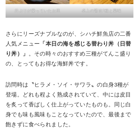
丼ぶりが乗っていたお皿
卓上の醤油2種と薬味
さらにリーズナブルなのが、シハチ鮮魚店の二番
人気メニュー
「本日の海を感じる替わり丼（日替
り丼）」
。その時々のおすすめ三種がてんこ盛り
の、とってもお得な海鮮丼です。
訪問時は〝ヒラメ・ソイ・サワラ〟の白身3種が
登場。どれも程よく熟成されていて、中には皮目
を炙って香ばしく仕上がっていたものも。同じ白
身でも味も風味もことなっていたので、最後まで
飽きずに食べられました。