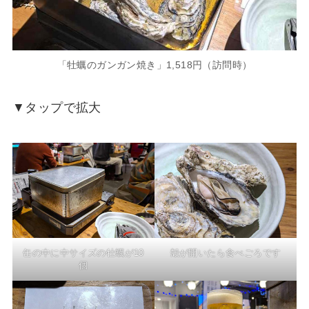
「牡蠣のガンガン焼き」1,518円（訪問時）
▼タップで拡大
缶の中に中サイズの牡蠣が10
殻が開いたら食べごろです
個