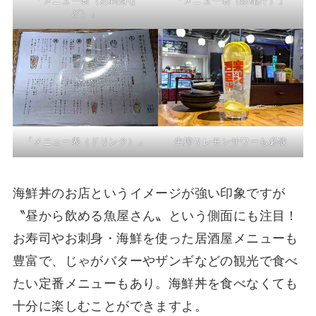
「メニュー表（お刺身な
「メニュー表（鉄砲汁）」
ど）」
「メニュー表（ドリンク）」
生搾りレモンサワーも必飲
海鮮丼のお店というイメージが強い印象ですが
〝昼から飲める魚屋さん〟という側面にも注目！
お寿司やお刺身・海鮮を使った居酒屋メニューも
豊富で、じゃがバターやザンギなどの観光で食べ
たい定番メニューもあり。海鮮丼を食べなくても
十分に楽しむことができますよ。