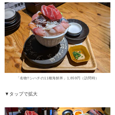
「名物!!シハチの11種海鮮丼」1,859円（訪問時）
▼タップで拡大