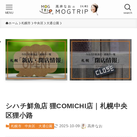
MENU
search
ホーム
札幌市
中央区
大通公園
シハチ鮮魚店 狸COMICHI店｜札幌中央
区狸小路
2025-10-09
高井なお
札幌市
中央区
大通公園