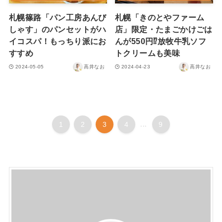
札幌篠路「パン工房あんび
札幌「きのとやファーム
しゃす」のパンセットがハ
店」限定・たまごかけごは
イコスパ！もっちり派にお
んが550円⁉放牧牛乳ソフ
すすめ
トクリームも美味
2024-05-05
高井なお
2024-04-23
高井なお
1
2
3
4
...
9