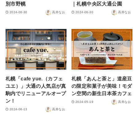
別市野幌
｜札幌中央区大通公園
2024-06-30
高井なお
2024-06-30
高井なお
札幌「cafe yue.（カフェ
札幌「あんと茶と」道産豆
ユエ）」大通の人気店が真
の限定和菓子が美味！モダ
駒内でリニューアルオープ
ン空間の新生日本茶カフェ
ン！
2024-05-19
高井なお
2024-06-13
高井なお