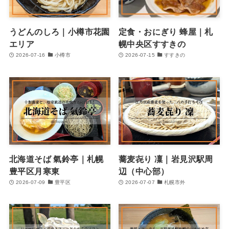
うどんのしろ｜小樽市花園
定食・おにぎり 蜂屋｜札
エリア
幌中央区すすきの
2026-07-16
小樽市
2026-07-15
すすきの
北海道そば 氣鈴亭｜札幌
蕎麦㐂り 凜｜岩見沢駅周
豊平区月寒東
辺（中心部）
2026-07-09
豊平区
2026-07-07
札幌市外