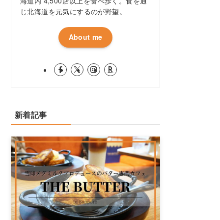
海道内 4,500店以上を食べ歩く。食を通
じ北海道を元気にするのが野望。
About me
新着記事