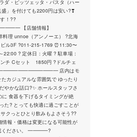
サラダ・ピッツェッタ・パスタ（ハー
盛」を付けても2200円は安い?❣
す！??
━━━━ 【店舗情報】
aと西洋料理 unnoe（アンノーエ） ?北海
F ?011-215-1769 ⏰11:30〜
:30～22:00 ? 定休日：火曜 ? 駐車場：
ランチ Cセット 1850円 ?ドルチェ
━━━━━━━━━━━━━ 店内はモ
せたカジュアルな雰囲気で ゆったり
だやかな話口?✨ ホールスタッフさ
のに 食器を下げるタイミングが絶
った? とっても快適に過ごすことが
にサクっとひとり飲みもよさそう??
店舗情報・価格は変更になる可能性が
ください。 ━━━━?