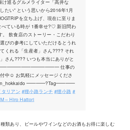
域を駆け巡るグルメライター「高井な
らしたい” という思いから2016年1月
OGTRIPを立ち上げ、現在に至りま
べている時が 1番幸せ?♡ 新旧問わ
す。 飲食店のストーリー・こだわり
店選びの参考にしていただけるとうれ
くれる「生産者」さん?‍??‍? それ
ん?‍??‍? いつも本当にありがと
━━━━━━━━━━━━━━ 仕事の
付中☺️ お気軽にメッセージくださ
n_hokkaido ━━━━?Tag━━━━
イタリアン
#狸小路ランチ
#狸小路
#
M – Hiro Hattori
３種類あり、ビールやワインなどのお酒もお得に楽しむ