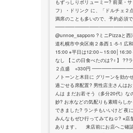
もずっしりボリューミー? 前菜・
フ）・ドリンク に、「ドルチェ２点
満席のことも多いので、予約必須で
━━━━━━━━━━━━━━━━
@unnoe_sapporo ?ミニPizz
道札幌市中央区南２条西１-5-1 広和ビル3
15:00 ※平日は12:00～15:00│16
なし 【この日食べたのは?‍♀️】 ??
２点盛 +330円 ━━━━━━━
ノトーンと木目に グリーンを効か
過ごせる席配置? 男性店主さんはお
んは まだお若そう（多分20代）な
妙? お水などの気配りも素晴らしか
できました? ランチもいいけど 夜
みんなもぜひ行ってみてね☺️? ※
あります。 来店前にお店へご確認