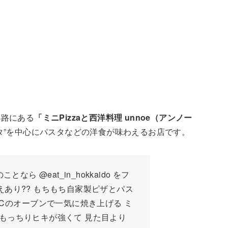
小路にある
「ミニPizzaと西洋料理 unnoe（アンノー
タ”を中心にパスタなどの洋食が味わえるお店です。
なら @eat_in_hokkaido をフ
えあり?? もちもち自家製ピザとパス
0℃のオーブンで一気に焼き上げる ミ
 もっちりヒキが強くて 見た目より