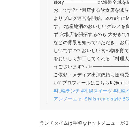
story━━━━━━━ 北海道全
お」です?‍♀️ “閉店する飲食店を減
よりブログ運営を開始。2018年にM
す。 地産地消のおいしいグルメを食
ず 穴場店を開拓するのも 大好きで
などの背景を知っていただき、お
しいです??? おいしい食べ物を育てて
をおいしく加工してくれる「料理人」さ
うございます?‍♀️✨ ━━━━━━
ご依頼・メディア出演依頼も随時受
い? プロフィールはこちら⬇️ @eat_i
#札幌ランチ
#札幌スイーツ
#札幌
アンノーエ
♬ Stylish cafe-style BG
ランチタイムは手頃なセットメニューが