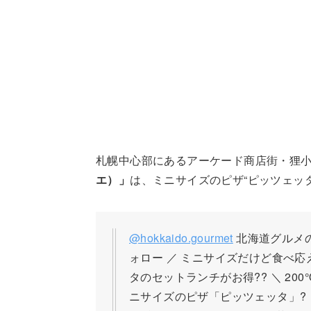
札幌中心部にあるアーケード商店街・狸
エ）」
は、ミニサイズのピザ“ピッツェッ
@hokkaido.gourmet
北海道グルメのこと
ォロー ／ ミニサイズだけど食べ応
タのセットランチがお得?? ＼ 20
ニサイズのピザ「ピッツェッタ」?