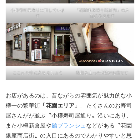
小樽寿司屋通りに面していま
「花園銀座通り商店街」の入
す
口にあります
ここから中に入りましょう
階段を上った2階がお店です
お店があるのは、昔ながらの雰囲気が魅力的な小
樽一の繁華街
「花園エリア」
。たくさんのお寿司
屋さんがが並ぶ〝小樽寿司屋通り〟沿いにあり、
また小樽新倉屋や
館ブランシェ
などがある〝花園
銀座商店街〟の入口にあるのでわかりやすいと思