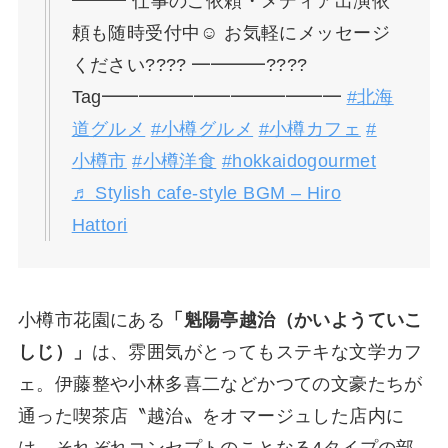
━━━ 仕事のご依頼・メディア出演依
頼も随時受付中☺️ お気軽にメッセージ
ください???? ━━━━????
Tag━━━━━━━━━━━━━
#北海
道グルメ
#小樽グルメ
#小樽カフェ
#
小樽市
#小樽洋食
#hokkaidogourmet
♬ Stylish cafe-style BGM – Hiro
Hattori
小樽市花園にある
「魁陽亭越治（かいようていこ
しじ）」
は、雰囲気がとってもステキな文学カフ
ェ。伊藤整や小林多喜二などかつての文豪たちが
通った喫茶店〝越治〟をオマージュした店内に