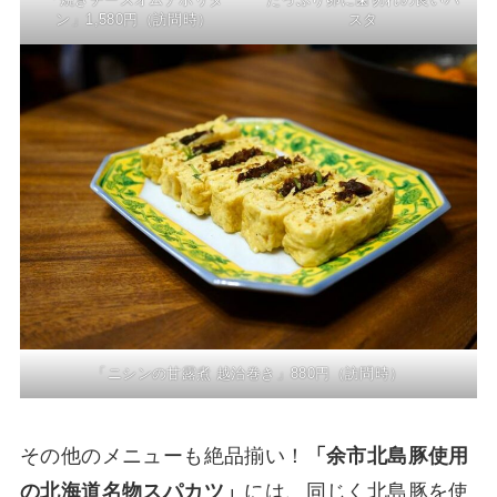
ン」1,580円（訪問時）
スタ
「ニシンの甘露煮 越治巻き」880円（訪問時）
その他のメニューも絶品揃い！
「余市北島豚使用
の北海道名物スパカツ」
には、同じく北島豚を使