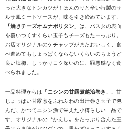
った大きなトンカツが！ほんのりと辛い特製のサ
ルサ風ミートソースが、味を引き締めています。
「焼きチーズオムナポリタン」
は、パスタの表面
を覆いつくすくらい玉子もチーズもたーっぷり。
お店オリジナルのケチャップがまたおいしく、食
べ進めてもしょっぱくならないくらいのちょうど
良い塩梅。しっかりコク深いのに、罪悪感なく食
べられました。
一品料理からは
「ニシンの甘露煮越治巻き」
。甘
じょっぱい甘露煮をふわふわの出汁巻き玉子で包
んだ、かつてニシン漁で栄えた小樽らしい一品で
す。オリジナルの〝かえし〟をたっぷり含んた玉
子はうま味がバツグンで、思わずほっこりするく