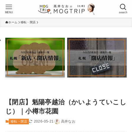
MENU
search
ホーム
移転・閉店
【閉店】魁陽亭越治（かいようていこし
じ）｜小樽市花園
2026-05-21
高井なお
移転・閉店