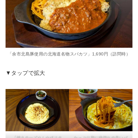
「余市北島豚使用の北海道名物スパカツ」1,690円（訪問時）
▼タップで拡大
「焼きチーズオムナポリタ
たっぷり卵に歯切れの良いパ