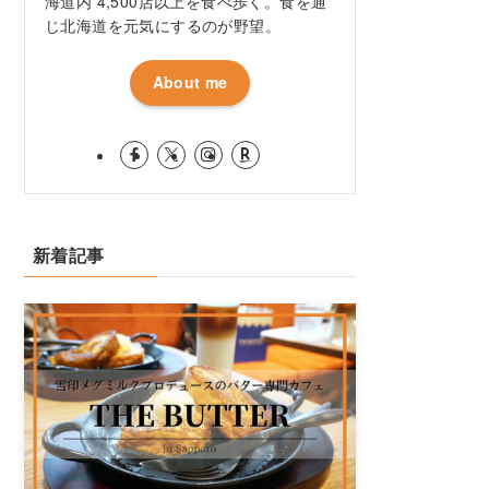
海道内 4,500店以上を食べ歩く。食を通
じ北海道を元気にするのが野望。
About me
新着記事