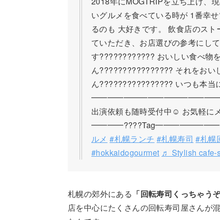
2018年にMOGTRIPを立ち上げ
いグルメを食べている時が 1番幸せ?
るのも 大好きです。 飲食店のス
ていただき、お店選びの参考にし
す???????????? おいしい食
ん????‍????????‍???? 
ん????‍????????‍???? いつも
━━━━━━━━━━━━━━━━
出演依頼も随時受付中☺️ お気軽にメ
━━━━????Tag━━━━━━━
ルメ
#札幌ランチ
#札幌寿司
#札幌
#hokkaidogourmet
♬ Stylish cafe-
札幌の郊外にある
「回転寿司くっちゃう
店を中心にたくさんの回転寿司屋さんが混