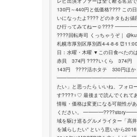
レビ出演オファーは全て断る名店です?
130円～440円と低価格???? こ
いになったよ???? どのネタもお値
ひ行ってみてねー☺️???? ━━
????回転寿司 くっちゃうぞ｜ @kutc
札幌市厚別区厚別西4-4-8-6 ⏰11:00〜
日：水曜・木曜 ▼この日食べたのは???
赤貝 374円 ????いくら 374円
143円 ????活ホタテ 330円ほか
━━━━━━━━━━━━━━━━
たい」と思ったら いいね、フォロ
す????‍♀️♡ 最後まで読んでくれ
情報・価格は変更になる可能性が
ください。 ━━━━????story
域を駆け巡るグルメライター「高井なお
を減らしたい” という思いから20