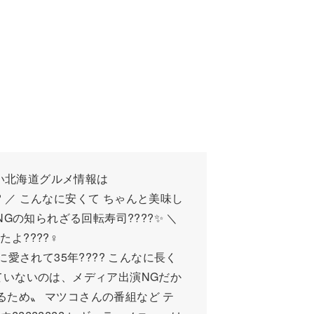
い北海道グルメ情報は
???? ／ こんなに安くて ちゃんと美味し
NGの知られざる回転寿司????✨ ＼
????‍♀️
zo/ 地元民に愛されて35年???? こんなに長く
ていないのは、メディア出演NGだか
にするため〟 マツコさんの番組など テ