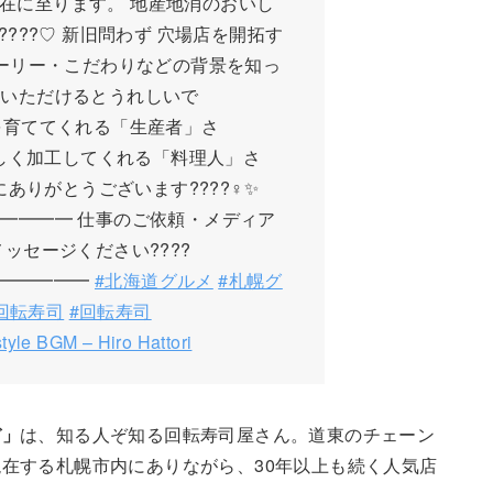
、現在に至ります。 地産地消のおいし
???♡ 新旧問わず 穴場店を開拓す
トーリー・こだわりなどの背景を知っ
ていただけるとうれしいで
べ物を育ててくれる「生産者」さ
それをおいしく加工してくれる「料理人」さ
本当にありがとうございます????‍♀️✨
━━━━ 仕事のご依頼・メディア
ッセージください????
━━━━━━
#北海道グルメ
#札幌グ
回転寿司
#回転寿司
style BGM – Hiro Hattori
ぞ」
は、知る人ぞ知る回転寿司屋さん。道東のチェーン
在する札幌市内にありながら、30年以上も続く人気店