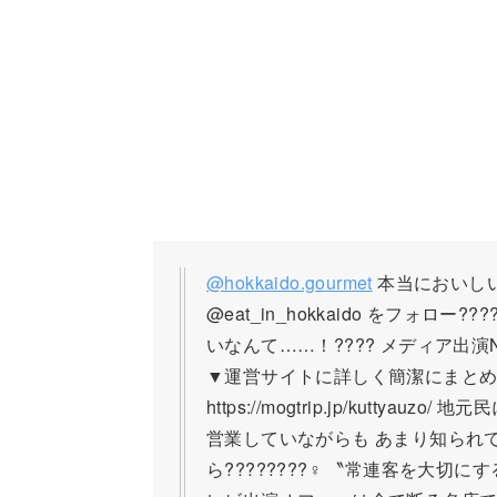
@hokkaido.gourmet
本当においし
@eat_in_hokkaido をフォロー
いなんて……！???? メディア出演
▼運営サイトに詳しく簡潔にまとめたよ
https://mogtrip.jp/kuttyau
営業していながらも あまり知られ
ら????????‍♀️ 〝常連客を大切