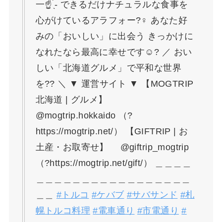
一☝️ ̖́- できるだけナチュラルな食事を
心がけているアラフォー?‍♀️ あなた好
みの「おいしい」に出会う きっかけに
なれたなら最高に幸せです☺? ／ おい
しい「北海道グルメ」で平和な世界
を?? ＼ ▼ 運営サイト ▼ 【MOGTRIP
北海道 | グルメ】
@mogtrip.hokkaido （?
https://mogtrip.net/） 【GIFTRIP | お
土産・お取寄せ】 @giftrip_mogtrip
（?https://mogtrip.net/gift/） ＿＿＿＿
＿＿＿＿＿＿＿＿＿＿＿＿＿＿＿＿＿
＿＿
#トルコ
#ケバブ
#サバサンド
#札
幌トルコ料理
#電車通り
#市電通り
#