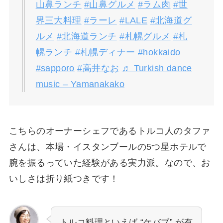
山鼻ランチ
#山鼻グルメ
#ラム肉
#世
界三大料理
#ラーレ
#LALE
#北海道グ
ルメ
#北海道ランチ
#札幌グルメ
#札
幌ランチ
#札幌ディナー
#hokkaido
#sapporo
#高井なお
♬ Turkish dance
music – Yamanakako
こちらのオーナーシェフであるトルコ人のタファ
さんは、本場・イスタンブールの5つ星ホテルで
腕を振るっていた経験がある実力派。なので、お
いしさは折り紙つきです！
トルコ料理といえば “ケバブ” が有