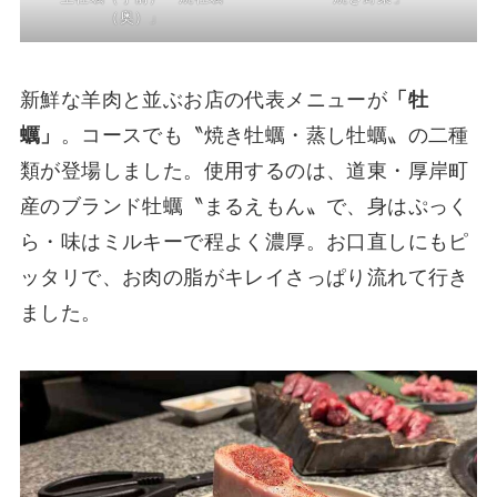
（奥）」
新鮮な羊肉と並ぶお店の代表メニューが
「牡
蠣」
。コースでも〝焼き牡蠣・蒸し牡蠣〟の二種
類が登場しました。使用するのは、道東・厚岸町
産のブランド牡蠣〝まるえもん〟で、身はぷっく
ら・味はミルキーで程よく濃厚。お口直しにもピ
ッタリで、お肉の脂がキレイさっぱり流れて行き
ました。