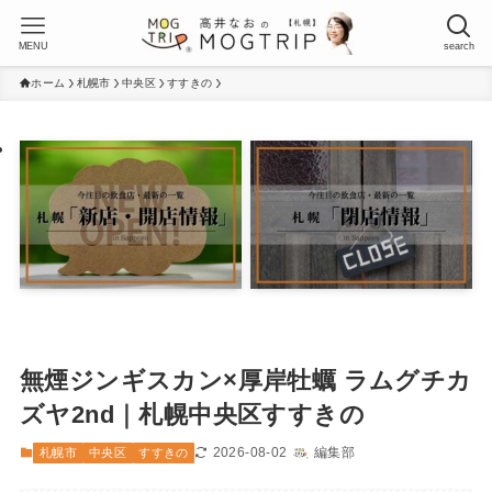
MENU
search
ホーム
札幌市
中央区
すすきの
無煙ジンギスカン×厚岸牡蠣 ラムグチカ
ズヤ2nd｜札幌中央区すすきの
2026-08-02
編集部
札幌市
中央区
すすきの