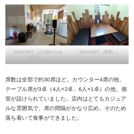
「店内の様子（入口側からみ
「店内の様子（個室）」
た通路）」
席数は全部で約30席ほど。カウンター4席の他、
テーブル席が3卓（4人×2卓、6人×1卓）の他、個
室が設けられていました。店内はとてもカジュア
ルな雰囲気で、席の間隔がかなり広め。そのため
落ち着いて食事ができました。