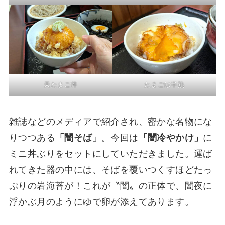
天たまご丼
たまごは半熟
雑誌などのメディアで紹介され、密かな名物にな
りつつある
「闇そば」
。今回は
「闇冷やかけ」
に
ミニ丼ぶりをセットにしていただきました。運ば
れてきた器の中には、そばを覆いつくすほどたっ
ぷりの岩海苔が！これが〝闇〟の正体で、闇夜に
浮かぶ月のようにゆで卵が添えてあります。