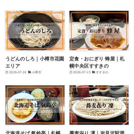
うどんのしろ｜小樽市花園
定食・おにぎり 蜂屋｜札
エリア
幌中央区すすきの
2026-07-16
小樽市
2026-07-15
すすきの
北海道そば 氣鈴亭｜札幌
蕎麦㐂り 凜｜岩見沢駅周