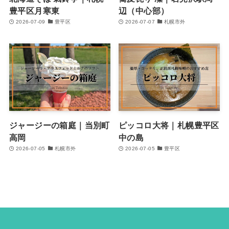
豊平区月寒東
辺（中心部）
2026-07-09
豊平区
2026-07-07
札幌市外
ジャージーの箱庭｜当別町
ピッコロ大将｜札幌豊平区
高岡
中の島
2026-07-05
札幌市外
2026-07-05
豊平区