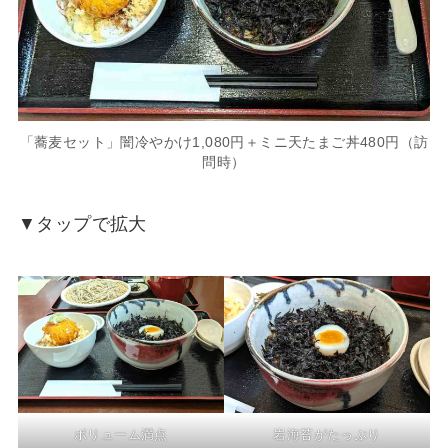
「蕎麦セット」闇冷やかけ1,080円＋ミニ天たまご丼480円（訪
問時）
▼タップで拡大
ボリューム満点
岩海苔がたっぷり