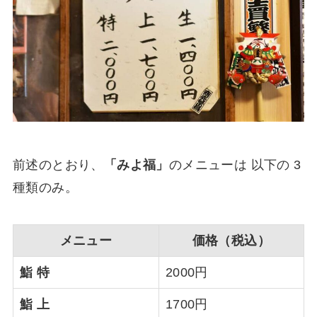
前述のとおり、
「みよ福」
のメニューは 以下の 3
種類のみ。
メニュー
価格（税込）
鮨 特
2000円
鮨 上
1700円