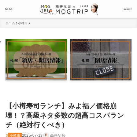
MENU
search
ホーム
小樽市
【小樽寿司ランチ】みよ福／価格崩
壊！？高級ネタ多数の超高コスパラン
チ（絶対行くべき）
2025-07-13
高井なお
小樽市