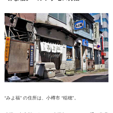
“みよ福” の住所は、小樽市 “稲穂”。