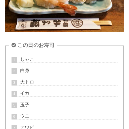
この日のお寿司
しゃこ
白身
大トロ
イカ
玉子
ウニ
アワビ