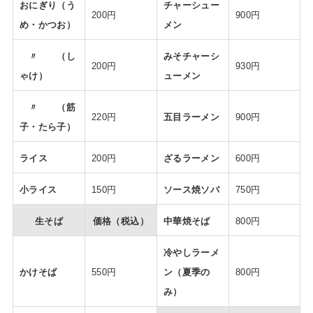
おにぎり（う
チャーシュー
200円
900円
め・かつお）
メン
〃 （し
みそチャーシ
200円
930円
ゃけ）
ューメン
〃 （筋
220円
五目ラーメン
900円
子・たら子）
ライス
200円
ざるラーメン
600円
小ライス
150円
ソース焼ソバ
750円
生そば
価格（税込）
中華焼そば
800円
冷やしラーメ
かけそば
550円
ン（夏季の
800円
み）