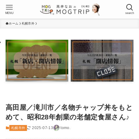
MENU
search
ホーム
札幌市外
高田屋／滝川市／名物チャップ丼をもと
めて、昭和28年創業の老舗定食屋さん♪
2025-07-13
tomo.
札幌市外