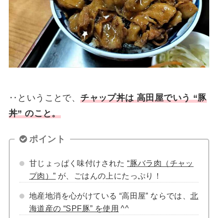
‥ということで、
チャップ丼は 高田屋でいう “豚
丼” のこと。
ポイント
甘じょっぱく味付けされた
“豚バラ肉（チャッ
プ肉）”
が、ごはんの上にたっぷり！
地産地消を心がけている “高田屋” ならでは、
北
海道産の “SPF豚” を使用
^^