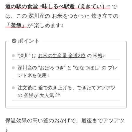
道の駅の食堂 “味しるべ駅逓（えきてい）”
で
は、この 深川産の お米をつかった 炊き立ての
「釜飯」
が 楽しめます♪
ポイント
“深川” は
お米の生産量 全道2位
の 米処♪
深川産の “おぼろづき” と “ななつぼし” の ブレ
ンド米を使用！
注文後に 釜で炊き上げる、できたてアツアツ
の 釜飯が 大人気 ^^
保温効果の高い釜のおかげで、最後までアツアツ
♪