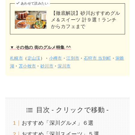
あわせて読みたい
【徹底解説】砂川おすすめグル
メ＆スイーツ 計９選！ランチ
からカフェまで
▼ その他の 街のグルメ特集 ^^
札幌市
（
定山渓
）・
小樽市
・
江別市
・
石狩市 当別町
・
洞爺
湖
・
苫小牧市
・
砂川市
・
深川市
目次 - クリックで移動 -
おすすめ「深川グルメ」６選
おすすめ「深川スイーツ」５選