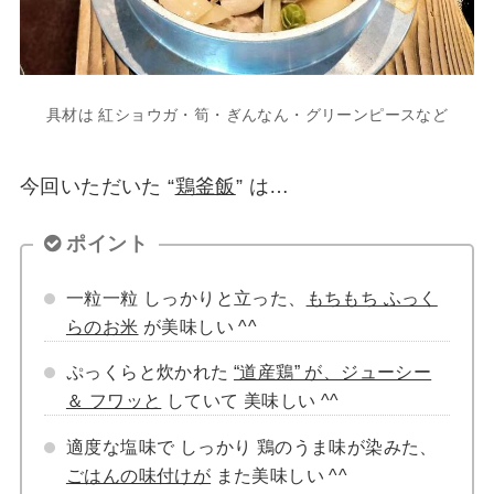
具材は 紅ショウガ・筍・ぎんなん・グリーンピースなど
今回いただいた “
鶏釜飯
” は…
ポイント
一粒一粒 しっかりと立った、
もちもち ふっく
らのお米
が美味しい ^^
ぷっくらと炊かれた
“道産鶏” が、ジューシー
＆ フワッと
していて 美味しい ^^
適度な塩味で しっかり 鶏のうま味が染みた、
ごはんの味付けが
また美味しい ^^