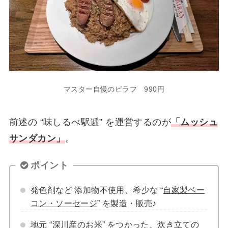
マスター自慢のピラフ 990円
前述の “味しるべ駅逓” を運営するのが
「ムッシュ
サンダカン」
。
ポイント
発色剤など 添加物不使用、希少な “
自家製ベー
コン・ソーセージ
” を製造・販売♪
地元 “
深川産のお米
” をつかった、
炊き立ての