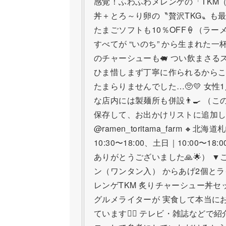
感覚！ふわふわメレンゲの「TKM（
丼＋とろ～り卵の〝贅沢TKG〟も最高
たまごソフトも10％OFF🍦（ラー
すべてが “いのち” から生まれた一
のチャーシューも🐖 つい飲まさる
ひま惜しまず丁寧に作られるからこ
たまらりませんでした…🥺💛 女性1
な店内には製麺所も併設👨‍🍳 （
保存して、お出かけリストに追加して
@ramen_toritama_farm 🔸
10:30〜18:00、土日｜10:00〜1
ありがとうございました🙏🌟） ▼
ン（ワンタン入） からあげ2個とラ
レンゲTKM 炙りチャーシュー丼セ
グルメライターが 実食して本当に
ています🙋‍♀️ テレビ・雑誌などで