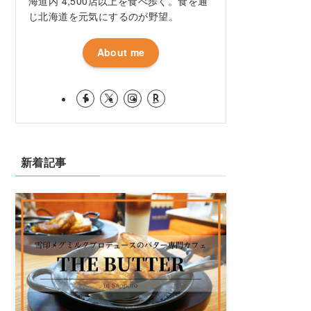
海道内 4,500店以上を食べ歩く。食を通
じ北海道を元気にするのが野望。
About me
新着記事