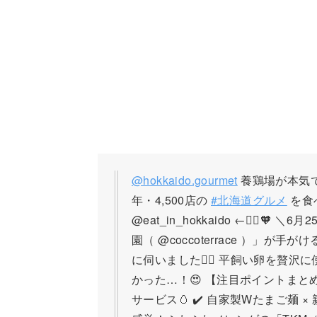
@hokkaido.gourmet
養鶏場が本気で
年・4,500店の
#北海道グルメ
を食
@eat_in_hokkaido ←🙋‍♀️
園（ @coccoterrace ）」が
に伺いました🙋‍♀️ 平飼い卵を贅沢
かった…！😍 【注目ポイントまとめ
サービス🥚 ✔️ 自家製Wたまご麺 ×