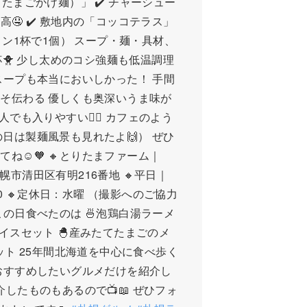
たまごかけ麺）」 ✔️ チャーシュー
🤤 ✔️ 敷地内の「コッコテラス」
メン1杯で1個） スープ・麺・具材、
杯🐥 少し太めのコシ強麺も低温調理
スープも本当においしかった！ 手間
そ伝わる 優しくも奥深いうま味が
人でも入りやすい🙆‍♀️ カフェのよう
この日は製麺風景も見れたよ🙌） ぜひ
ね☺🧡 🔸とりたまファーム｜
北海道札幌市清田区有明216番地 🔸平日｜
8:00 🔸定休日：水曜 （撮影へのご協力
この日食べたのは 🍜泡鶏白湯ラーメ
イスセット 🐣産みたてたまごのメ
ット 25年間北海道を中心に食べ歩く
おすすめしたいグルメだけを紹介し
紹介したものもあるので📺📖 ぜひフォ