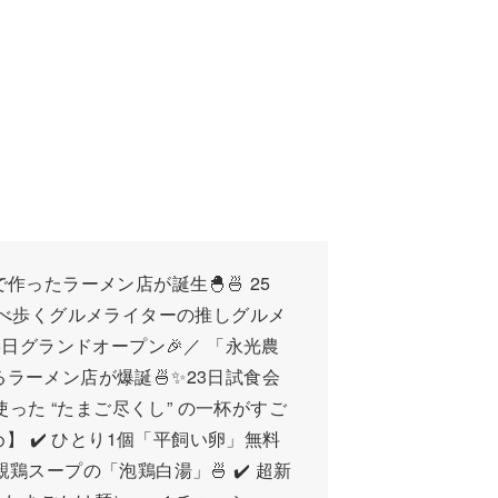
作ったラーメン店が誕生🐣🍜 25
べ歩くグルメライターの推しグルメ
 ＼6月25日グランドオープン🎉／ 「永光農
手がけるラーメン店が爆誕🍜✨23日試食会
に使った “たまご尽くし” の一杯がすご
】 ✔️ ひとり1個「平飼い卵」無料
 親鶏スープの「泡鶏白湯」🍜 ✔️ 超新