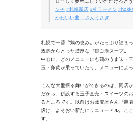
ローして参考にしていただけるとう
ンチ
#札幌新店
#札ラーメン
#hokk
かわいい曲 – さんうさぎ
札幌で一番〝鶏の恵み〟がたっぷり詰ま
親鶏からとった濃厚な〝鶏白湯スープ〟
中心に、どのメニューにも鶏のうま味・
玉・卵黄が乗っていたり、メニューによっ
こんな大盤振る舞いができるのは、同店
だから。併設する玉子直売・スイーツの
るところです。以前はお蕎麦屋さん〝農
設け、よそおい新たにリニューアル。こ
す。