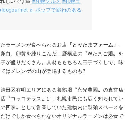
れしいです🙏
#札幌グルメ
#札幌ラ
aidogourmet
♬ ポップで跳ねのある
ったラーメンが食べられるお店
「とりたまファーム」
。
・卵白、卵黄を練りこんだ二層構造の〝Wたまご麺〟を
玉子が盛りだくさん。具材ももちろん玉子づくしで、味
てはメレンゲの山が登場するものも⁉
が清田区有明エリアにある養鶏場〝永光農園〟の直営店
お店〝コッコテラス〟は、札幌市民にも広く知られてい
園の四季〟として営業していた建物内に製麺スペースを
こだけでしか食べられないオリジナルラーメンは必食で