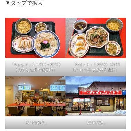
▼タップで拡大
「Aセット」1,300円＋300円
「Bセット」1,350円（訪問
（わんたん麺へ変更時）
時・レバニラ炒めを選択）
「店内の様子」
「建物外観」