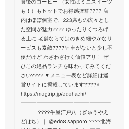
食後のコーヒー （女性はミニスイーツ
も！）もセットでお得感抜群???? 店
内はほぼ個室で、223席もの広々とし
た空間が魅力???? ゆったりくつろげ
る上に 老舗ならではのきめ細やかなサ
ービスも素敵????✨ 車がないと少し不
便だけど わざわざ行く価値アリ！ ぜ
ひこの絶品ランチを味わってみてくだ
さい???? ▼メニュー表など詳細は運
営サイトに掲載しています????‍♀️
https://mogtrip.jp/edohachi/
━━━━━━━━━━━━━━━━━
━━━ ????牛屋江戸八（ぎゅうやえ
どはち）｜ @edo8.sapporo ????北海