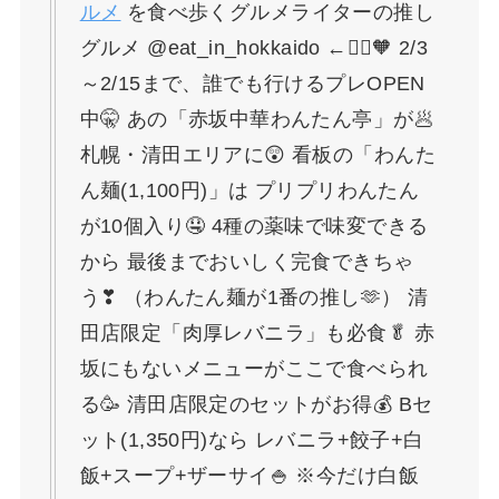
ルメ
を食べ歩くグルメライターの推し
グルメ @eat_in_hokkaido ←🙋‍♀️🧡 2/3
～2/15まで、誰でも行けるプレOPEN
中🤫 あの「赤坂中華わんたん亭」が🥟
札幌・清田エリアに😲 看板の「わんた
ん麺(1,100円)」は プリプリわんたん
が10個入り🤤 4種の薬味で味変できる
から 最後までおいしく完食できちゃ
う❣ （わんたん麺が1番の推し🫶） 清
田店限定「肉厚レバニラ」も必食🥬 赤
坂にもないメニューがここで食べられ
る🥳 清田店限定のセットがお得💰 Bセ
ット(1,350円)なら レバニラ+餃子+白
飯+スープ+ザーサイ🍚 ※今だけ白飯