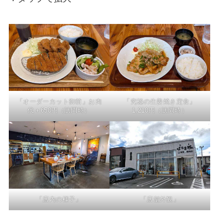
「オーダーカット御前」お肉
「究極の生姜焼き定食」
代＋650円（訪問時）
1,210円（訪問時）
「店内の様子」
「店舗外観」