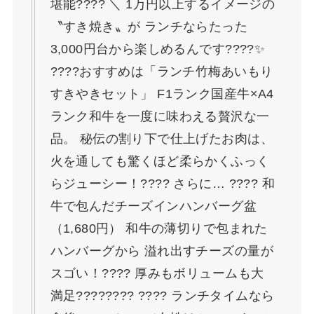
堪能???? ＼ 1万円以上するイメージの
〝すき焼き〟が ランチならたった
3,000円台から楽しめるんです????✨
????おすすめは「ランチ竹梅あいもり
すきやきセット」 F1ランク国産牛×A4
ランク和牛を一度に味わえる贅沢な一
品。 秘伝の割り下で仕上げたお肉は、
火を通しても驚くほど柔らかくふっく
らジューシー！???? さらに… ???? 和
牛で包んだチーズインハンバーグ盆
（1,680円） 和牛の薄切りで包まれた
ハンバーグから 溢れ出すチーズの量が
スゴい！???? 厚みもボリュームも大
満足???????? ???? ランチタイムなら