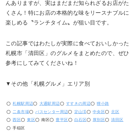
んありますが、実はまだまだ知られざるお店がた
くさん！特にお店の本格的な味をリースナブルに
楽しめる〝ランチタイム〟が狙い目です。
この記事ではわたしが実際に食べておいしかった
札幌市「清田区」のグルメをまとめたので、ぜひ
参考にしてみてくださいね！
▼その他「札幌グルメ」エリア別
札幌駅周辺
大通駅周辺
すすきの周辺
狸小路
二条市場
バスセンター周辺
定山渓
中央区
北区
西区
東区
南区
豊平区
白石区
厚別区
清田区
手稲区