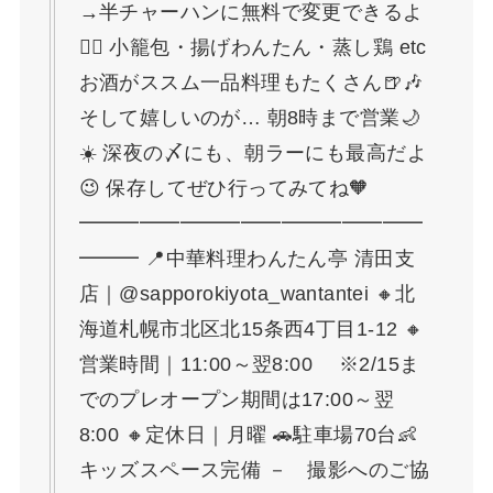
→半チャーハンに無料で変更できるよ
💁‍♀️ 小籠包・揚げわんたん・蒸し鶏 etc
お酒がススム一品料理もたくさん🍺🎶
そして嬉しいのが… 朝8時まで営業🌙
☀️ 深夜の〆にも、朝ラーにも最高だよ
😉 保存してぜひ行ってみてね🧡
━━━━━━━━━━━━━━━━━
━━━ 📍中華料理わんたん亭 清田支
店｜@sapporokiyota_wantantei 🔸北
海道札幌市北区北15条西4丁目1-12 🔸
営業時間｜11:00～翌8:00 ※2/15ま
でのプレオープン期間は17:00～翌
8:00 🔸定休日｜月曜 🚗駐車場70台👶
キッズスペース完備 － 撮影へのご協