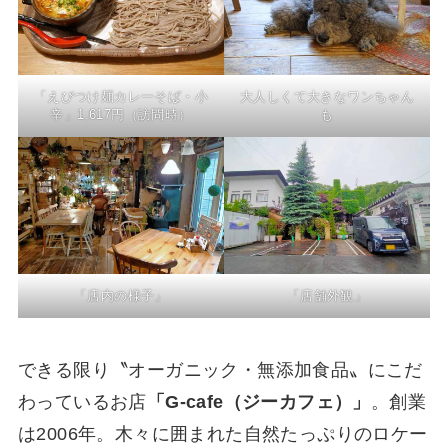
「えびつけ麺カレーそば・小
大人しくて大きなワンちゃん
辛」1,617円（訪問時）
も
「店内の様子」
「店舗外観」
できる限り〝オーガニック・無添加食品〟にこだ
わっているお店
「G-cafe（ジーカフェ）」
。創業
は2006年。木々に囲まれた自然たっぷりのロケー