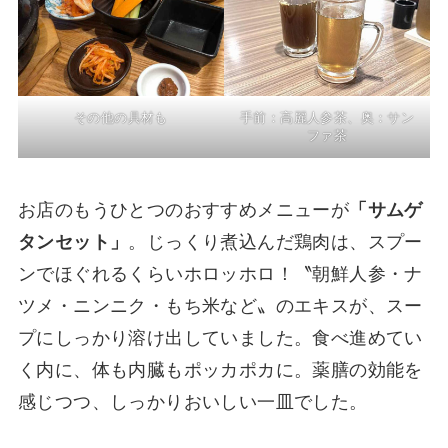
その他の具材も
手前：高麗人参茶、奥：サン
ファ茶
お店のもうひとつのおすすめメニューが
「サムゲ
タンセット」
。じっくり煮込んだ鶏肉は、スプー
ンでほぐれるくらいホロッホロ！〝朝鮮人参・ナ
ツメ・ニンニク・もち米など〟のエキスが、スー
プにしっかり溶け出していました。食べ進めてい
く内に、体も内臓もポッカポカに。薬膳の効能を
感じつつ、しっかりおいしい一皿でした。