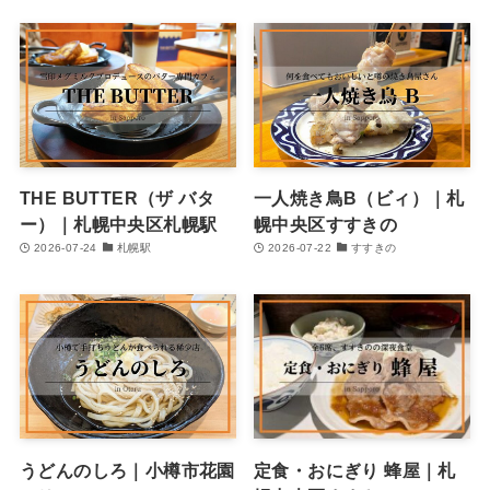
THE BUTTER（ザ バタ
一人焼き鳥B（ビィ）｜札
ー）｜札幌中央区札幌駅
幌中央区すすきの
2026-07-24
札幌駅
2026-07-22
すすきの
うどんのしろ｜小樽市花園
定食・おにぎり 蜂屋｜札