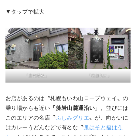
▼タップで拡大
「店舗看板」
「店舗入口」
お店があるのは〝札幌もいわ山ロープウェイ〟の
乗り場からも近い
「藻岩山麓通沿い」
。並びには
このエリアの名店〝
ふしみグリエ
〟が、向かいに
はカレーうどんなどで有名な〝
鬼はそと福はう