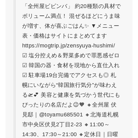
「全州屋ビビンバ」 約20種類の具材で
ボリューム満点！ 混ぜるほどにうま味
が増す、体が喜ぶごはん✨ ▼メニュー
表・価格はサイトにまとめてます
https://mogtrip.jp/zensyuya-hushimi/
☑ 塩分控えめ＆野菜多めで罪悪感ゼロ
☑ 韓国の器・食材を現地から直仕入れ
☑ 駐車場19台完備でアクセスも◎ 札
幌にいながら“韓国旅行気分”が味わえ
る🛫💕 美容と健康を気づかう世代にも
ぴったりの名店だよ😉🧡 ⁡🔸全州屋 伏
見邸｜@toyamu685501 🔸北海道札幌
市中央区伏見2丁目2-23 🔸11:00～
14:30、17:30～21:00 🔸定休日｜日曜