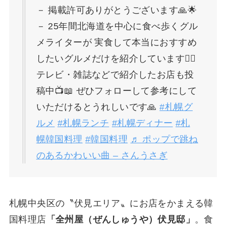
－ 掲載許可ありがとうございます🙏🌟
－ 25年間北海道を中心に食べ歩くグル
メライターが 実食して本当におすすめ
したいグルメだけを紹介しています🙋‍♀️
テレビ・雑誌などで紹介したお店も投
稿中📺📖 ぜひフォローして参考にして
いただけるとうれしいです🙏
#札幌グ
ルメ
#札幌ランチ
#札幌ディナー
#札
幌韓国料理
#韓国料理
♬ ポップで跳ね
のあるかわいい曲 – さんうさぎ
札幌中央区の〝伏見エリア〟にお店をかまえる韓
国料理店
「全州屋（ぜんしゅうや）伏見邸」
。食