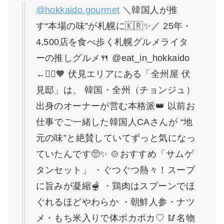
@hokkaido.gourmet
＼韓国人が推
す“本場の味”が札幌に🇰🇷✨／ 25年・
4,500店を食べ歩く札幌グルメライタ
ーの推しグルメ🍴 @eat_in_hokkaido
←🙋‍♀️🧡 伏見エリアにある「全州屋 伏
見邸」は、 韓国・全州（チョンジュ）
出身のオーナーが営む本格派👑 以前お
仕事でご一緒した韓国人CAさんが “地
元の味”と絶賛していてずっと気になっ
ていたんです🥺✨ 🍲おすすめ「サムゲ
タンセット」 ・ぐつぐつ熱々！スープ
に旨みが凝縮🫕 ・鶏肉はスプーンでほ
ぐれるほどやわらか ・朝鮮人参・ナツ
メ・もち米入りで体ポカポカ♡ 🥢名物