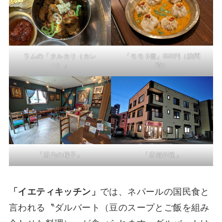
ラムの「タルカリ（カレ
「モモ 6個」850円（訪問
ー）」
時）
「店内の様子」
「店舗外観」
「イエティキッチン」
では、ネパールの国民食と
言われる〝ダルバート（豆のスープとご飯を組み