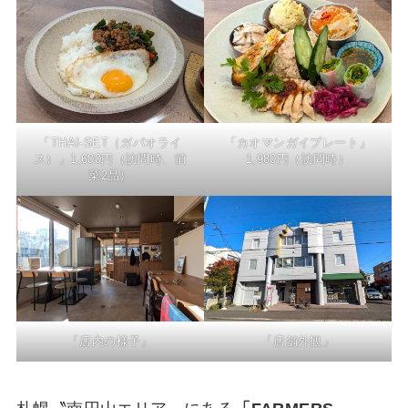
「カオマンガイプレート」
「THAI-SET（ガパオライ
1,980円（訪問時）
ス）」1,600円（訪問時、前
菜2品）
「店内の様子」
「店舗外観」