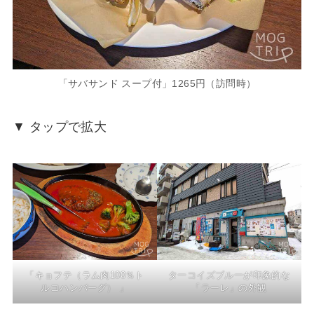
「サバサンド スープ付」1265円（訪問時）
▼ タップで拡大
「キョフテ（ラム肉100％ト
ターコイズブルーが印象的な
ルコハンバーグ） 」
「ラーレ」の外観