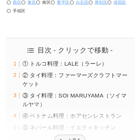
西区
東区
南区
豊平区
白石区
厚別区
清田区
手稲区
目次 - クリックで移動 -
① トルコ料理：LALE（ラーレ）
② タイ料理：ファーマーズクラフトマー
ケット
③ タイ料理：SOI MARUYAMA（ソイマ
ルヤマ）
④ ベトナム料理：ホアセンレストラン
⑤ ネパール料理：イエティキッチン