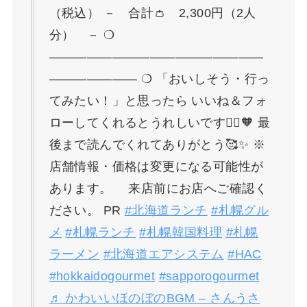
（税込） － 合計👛 2,300円（2人
分） － ❍
—————————————————
——————— ❍ 「おいしそう・行っ
てみたい！」と思ったら いいね＆フォ
ローしてくれるとうれしいです🙇‍♀️🧡 最
後まで読んでくれてありがとう🥰✨ ※
店舗情報・価格は変更になる可能性が
あります。 来店前にお店へご確認く
ださい。 PR
#北海道ランチ
#札幌グル
メ
#札幌ランチ
#札幌韓国料理
#札幌
ラーメン
#北海道エアシステム
#HAC
#hokkaidogourmet
#sapporogourmet
♬ かわいいほのぼのBGM – さんうさ