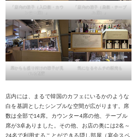
「店内の様子（入口側・カウ
「店内の様子（奥側・テーブ
ンター席）」
ル席）」
席からも盛り付けの様子が見
気になるキムチの販売も
れる配置
店内には、まるで韓国のカフェにいるかのような
白を基調としたシンプルな空間が広がります。席
数は全部で14席。カウンター4席の他、テーブル
席が3卓ありました。その他、お店の奥には2名～
24名で利用することができる隠し部屋（宴会スペ