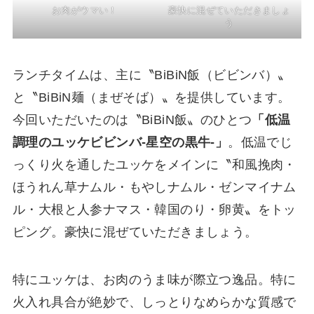
お肉がウマい！
豪快に混ぜていただきましょ
う
ランチタイムは、主に〝BiBiN飯（ビビンバ）〟
と〝BiBiN麺（まぜそば）〟を提供しています。
今回いただいたのは〝BiBiN飯〟のひとつ
「低温
調理のユッケビビンバ-星空の黒牛-」
。低温でじ
っくり火を通したユッケをメインに〝和風挽肉・
ほうれん草ナムル・もやしナムル・ゼンマイナム
ル・大根と人参ナマス・韓国のり・卵黄〟をトッ
ピング。豪快に混ぜていただきましょう。
特にユッケは、お肉のうま味が際立つ逸品。特に
火入れ具合が絶妙で、しっとりなめらかな質感で