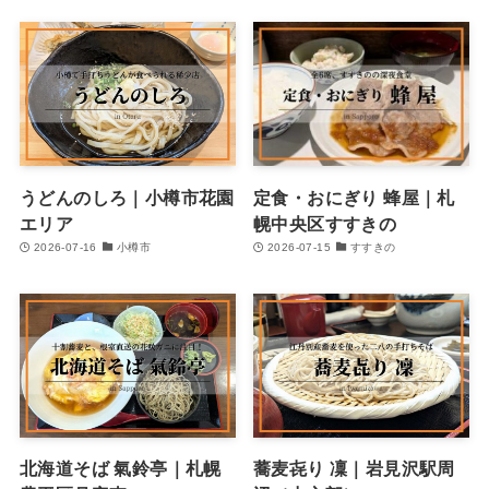
うどんのしろ｜小樽市花園
定食・おにぎり 蜂屋｜札
エリア
幌中央区すすきの
2026-07-16
小樽市
2026-07-15
すすきの
北海道そば 氣鈴亭｜札幌
蕎麦㐂り 凜｜岩見沢駅周