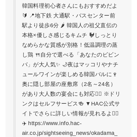
韓国料理初心者さんにもおすすめだよ
🔰 📍地下鉄 大通駅・バスセンター前
駅より徒歩6分 🌶 韓国人の祖父直伝の
本格×優しさ感じるキムチ 🐓しっとり
なめらかな質感が別格！低温調理の蒸
し鶏 🍴自分で選べる「あなたのビビン
バ」が大人気✨ 🌙夜はマッコリやナチ
ュールワインが楽しめる韓国バルに🍷
奥に隠し部屋の座敷席（2名～24名）
があり大人数の宴会にも対応🙆‍♀️ ※ドリ
ンクはセルフサービス🍻 ▼HAC公式サ
イトでさらに詳しい情報が見れるよ💁‍♀️
✈️ https://www.info.hac-
air.co.jp/sightseeing_news/okadama_