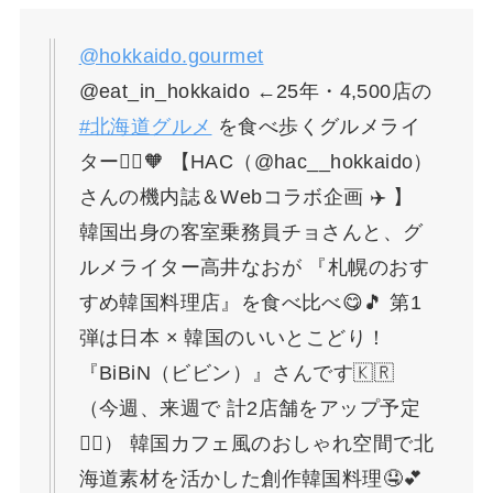
@hokkaido.gourmet
@eat_in_hokkaido ←25年・4,500店の
#北海道グルメ
を食べ歩くグルメライ
ター🙋‍♀️🧡 【HAC（@hac__hokkaido）
さんの機内誌＆Webコラボ企画 ✈️ 】
韓国出身の客室乗務員チョさんと、グ
ルメライター高井なおが 『札幌のおす
すめ韓国料理店』を食べ比べ😋🎵 第1
弾は日本 × 韓国のいいとこどり！
『BiBiN（ビビン）』さんです🇰🇷
（今週、来週で 計2店舗をアップ予定
💁‍♀️） 韓国カフェ風のおしゃれ空間で北
海道素材を活かした創作韓国料理🤤💕