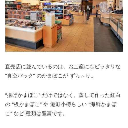
直売店に並んでいるのは、お土産にもピッタリな
”真空パック” のかまぼこが ずら～り。
“揚げかまぼこ” だけではなく、蒸して作った紅白
の “板かまぼこ” や 港町小樽らしい “海鮮かまぼ
こ” など 種類は豊富です。