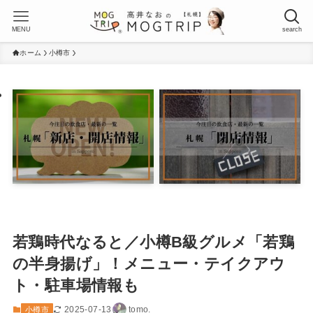
MENU
search
ホーム
小樽市
若鶏時代なると／小樽B級グルメ「若鶏
の半身揚げ」！メニュー・テイクアウ
ト・駐車場情報も
2025-07-13
tomo.
小樽市