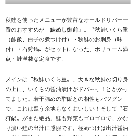
秋鮭を使ったメニューが豊富なオールドリバー一
番のおすすめが
「鮭めし御前」
。〝秋鮭いくら重
（酢飯、白子の煮つけ付）・秋鮭のお刺身（味
付）・石狩鍋〟がセットになった、ボリューム満
点・鮭満載な定食です。
メインは〝秋鮭いくら重〟。大きな秋鮭の切り身
の上に、いくらの醤油漬けがドバ～っ！とかかっ
てました。若干強めの酢飯との相性もバツグン
で、これは疑う余地もなくおいしい！そして〝石
狩鍋〟がまた絶品。鮭も野菜もゴロゴロで、かな
り濃い鮭の出汁に感服です。極めつけは出汁醤油