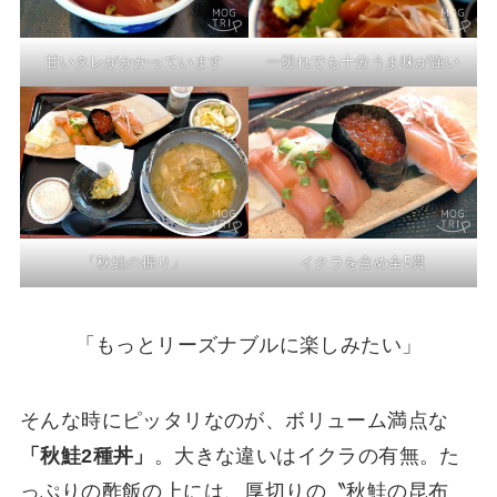
甘いタレがかかっています
一切れでも十分うま味が強い
「秋鮭の握り」
イクラを含め全5貫
「もっとリーズナブルに楽しみたい」
そんな時にピッタリなのが、ボリューム満点な
「秋鮭2種丼」
。大きな違いはイクラの有無。た
っぷりの酢飯の上には、厚切りの〝秋鮭の昆布