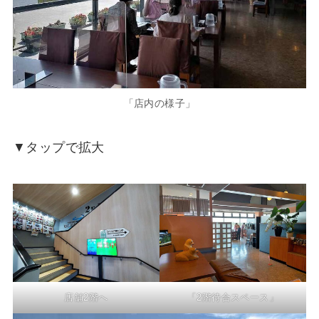
「店内の様子」
▼タップで拡大
店舗2階へ
「2階待合スペース」