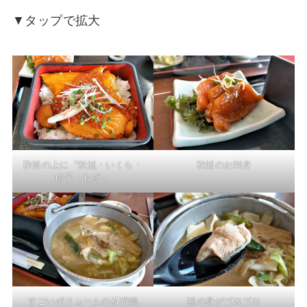
▼タップで拡大
酢飯の上に〝秋鮭・いくら・
秋鮭のお刺身
白子・ねぎ〟
すごいボリュームの石狩鍋
鮭の身がゴロゴロ