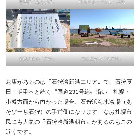
展望塔「ありが塔」
鮭をモチーフにした看板
佐藤水産の「方針」
裏に広がる「茨戸川」
お店があるのは〝石狩湾新港エリア〟で、石狩厚
田・増毛へと続く〝国道231号線〟沿い。札幌・
小樽方面から向かった場合、石狩浜海水浴場（あ
そびーち石狩）の手前側になります。なお札幌市
民にも人気の〝石狩湾新港朝市〟があるのもこの
近くです。