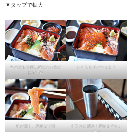
▼タップで拡大
生の鮭を堪能し続けたい方に
いくらをドバーッと！
おすすめ
味が濃く、適度な下味
グラスに感動！最後までキン
キン