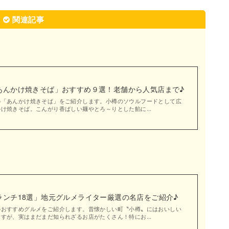
関連記事
あんかけ焼きそば」おすすめ９選！老舗から人気店まで♪
の「あんかけ焼きそば」をご紹介します。小樽のソウルフードとして広
け焼きそば。こんがり香ばしい麺やとろ～りとした餡に...
ランチ18選」地元グルメライター厳選の名店をご紹介♪
のおすすめグルメをご紹介します。昔懐かしい町〝小樽〟にはおいしい
すが、実はまだまだ知られざるお店がたくさん！特にお...