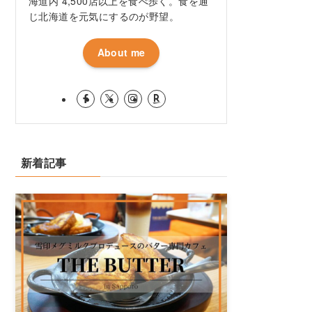
海道内 4,500店以上を食べ歩く。食を通
じ北海道を元気にするのが野望。
About me
新着記事