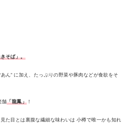
焼きそば」。
た “あん” に加え、たっぷりの野菜や豚肉などが食欲をそ
老舗
「龍鳳」
！
見た目とは裏腹な繊細な味わいは 小樽で唯一かも知れ