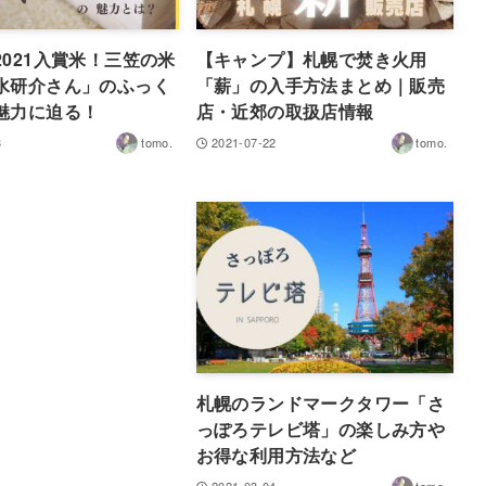
2021入賞米！三笠の米
【キャンプ】札幌で焚き火用
水研介さん」のふっく
「薪」の入手方法まとめ｜販売
魅力に迫る！
店・近郊の取扱店情報
3
tomo.
2021-07-22
tomo.
札幌のランドマークタワー「さ
っぽろテレビ塔」の楽しみ方や
お得な利用方法など