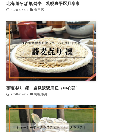
北海道そば 氣鈴亭｜札幌豊平区月寒東
2026-07-09
豊平区
蕎麦㐂り 凜｜岩見沢駅周辺（中心部）
2026-07-07
札幌市外