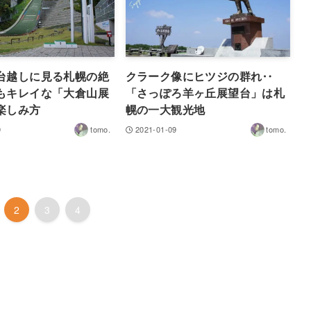
台越しに見る札幌の絶
クラーク像にヒツジの群れ‥
もキレイな「大倉山展
「さっぽろ羊ヶ丘展望台」は札
楽しみ方
幌の一大観光地
9
tomo.
2021-01-09
tomo.
2
3
4