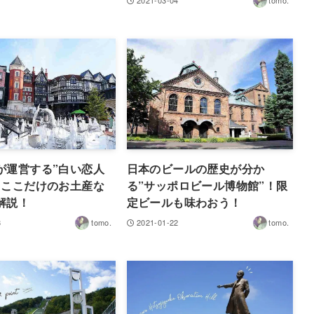
2021-03-04
tomo.
が運営する”白い恋人
日本のビールの歴史が分か
！ここだけのお土産な
る”サッポロビール博物館”！限
解説！
定ビールも味わおう！
8
tomo.
2021-01-22
tomo.