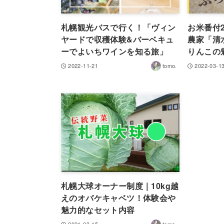
札幌観光バスで行く！「ヴィン
お米番付
ヤードで収穫体験&バーベキュ
農家「清
ーでよいちワインを知る旅」
りんこの
2022-11-21
tomo.
2022-03-1
札幌大球オーナー制度｜10kg越
えのオバケキャベツ！体験会や
魅力的なセット内容