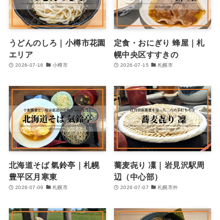
うどんのしろ｜小樽市花園
定食・おにぎり 蜂屋｜札
エリア
幌中央区すすきの
2026-07-16
小樽市
2026-07-15
札幌市
北海道そば 氣鈴亭｜札幌
蕎麦㐂り 凜｜岩見沢駅周
豊平区月寒東
辺（中心部）
2026-07-09
札幌市
2026-07-07
札幌市外