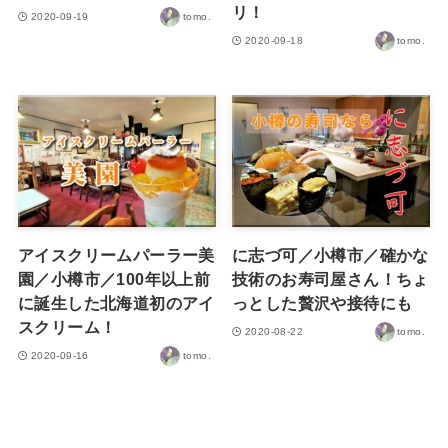
リ！
2020-09-19
tomo.
2020-09-18
tomo.
アイスクリームパーラー美
に志づ可／小樽市／確かな
園／小樽市／100年以上前
技術のお寿司屋さん！ちょ
に誕生した北海道初のアイ
っとした贅沢や接待にも
スクリーム！
2020-08-22
tomo.
2020-09-16
tomo.