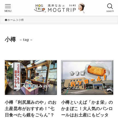
MENU
search
ホーム
小樽
小樽
– tag –
小樽「利尻屋みのや」のお
小樽といえば「かま栄」の
土産昆布がおすすめ！“七
かまぼこ！大人気のパンロ
日食べたら鏡をごらん”？
ールはお土産にもピッタ