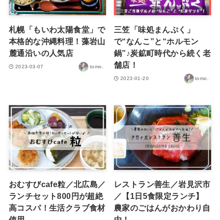
札幌「もいわ太陽食堂」で
三笠「味処まんぷく」
本格的な沖縄料理！藻岩山
で“なんこ”と“ホルモン
麓通沿いの人気店
鍋”♪炭鉱町時代から続く老
舗店！
2023-03-07
tomo.
2023-01-20
tomo.
おむすびcafe粒／北広島／
レストラン善生／岩見沢市
ランチセット800円が超絶
／【1日5食限定ランチ】
高コスパ！生活クラブ食材
農家のごはんがおかわり自
使用
由！