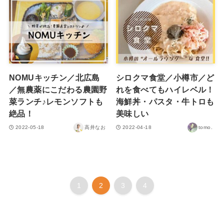
NOMUキッチン／北広島
シロクマ食堂／小樽市／ど
／無農薬にこだわる農園野
れを食べてもハイレベル！
菜ランチ♪レモンソフトも
海鮮丼・パスタ・牛トロも
絶品！
美味しい
2022-05-18
高井なお
2022-04-18
tomo.
1
2
3
4