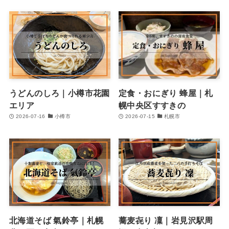
うどんのしろ｜小樽市花園
定食・おにぎり 蜂屋｜札
エリア
幌中央区すすきの
2026-07-16
小樽市
2026-07-15
札幌市
北海道そば 氣鈴亭｜札幌
蕎麦㐂り 凜｜岩見沢駅周