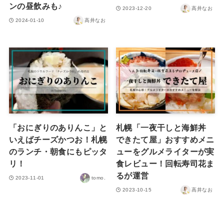
ンの昼飲みも♪
2023-12-20
高井なお
2024-01-10
高井なお
「おにぎりのありんこ」と
札幌「一夜干しと海鮮丼
いえばチーズかつお！札幌
できたて屋」おすすめメニ
のランチ・朝食にもピッタ
ューをグルメライターが実
リ！
食レビュー！回転寿司花ま
るが運営
2023-11-01
tomo.
2023-10-15
高井なお