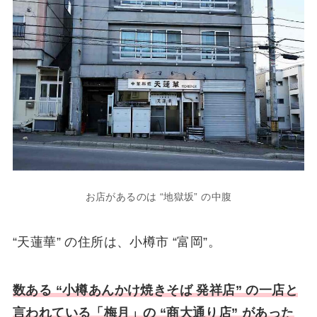
お店があるのは “地獄坂” の中腹
“天蓮華” の住所は、小樽市 “富岡”。
数ある “小樽あんかけ焼きそば 発祥店” の一店と
言われている「梅月」の “商大通り店” があった