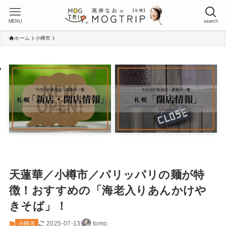
MENU
search
ホーム
小樽市
天蓮華／小樽市／パリッパリの麺が特
徴！おすすめの「海老入りあんかけや
きそば」！
2025-07-13
tomo.
小樽市