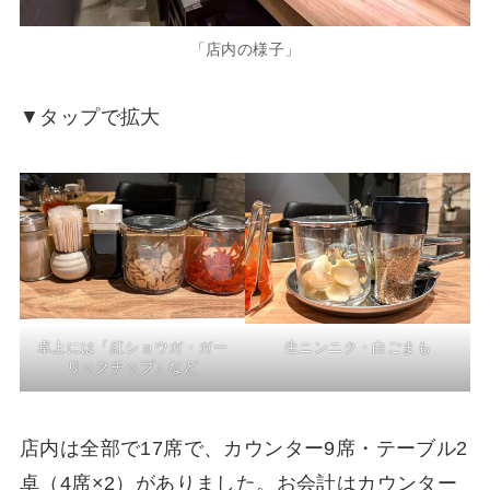
「店内の様子」
▼タップで拡大
卓上には「紅ショウガ・ガー
生ニンニク・白ごまも
リックチップ」など
店内は全部で17席で、カウンター9席・テーブル2
卓（4席×2）がありました。お会計はカウンター