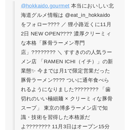
@hokkaido.gourmet
本当においしい北
海道グルメ情報は @eat_in_hokkaido
をフォロー???? ／ 狸小路近くに11月
2日 NEW OPEN???? 濃厚クリーミィ
な本格「豚骨ラーメン専門
店」???????? ＼ すすきのの人気ラー
メン店 「RAMEN ICHI（イチ）」の新
業態✨ 今までは月1で限定営業だった
豚骨ラーメン???? ついに通年食べら
れるようになりました???????? 「歯
切れのいい極細麺 × クリーミィな豚骨
スープ」 東京の博多ラーメン店で知
識・技術を習得した本格派だ
よ????‍???? 11月3日はオープン15分