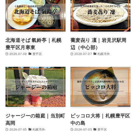
北海道そば 氣鈴亭｜札幌
蕎麦㐂り 凜｜岩見沢駅周
豊平区月寒東
辺（中心部）
2026-07-09
豊平区
2026-07-07
札幌市外
ジャージーの箱庭｜当別町
ピッコロ大将｜札幌豊平区
高岡
中の島
2026-07-05
札幌市外
2026-07-05
豊平区