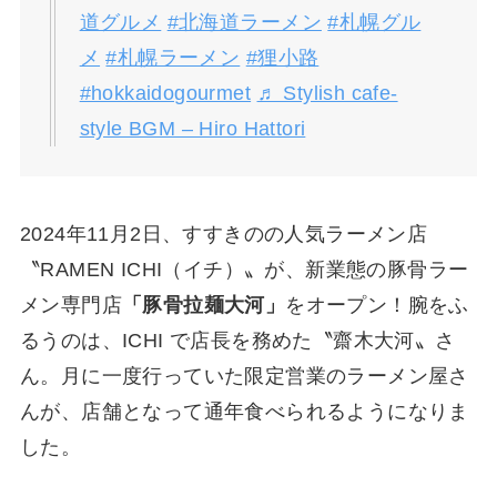
道グルメ
#北海道ラーメン
#札幌グル
メ
#札幌ラーメン
#狸小路
#hokkaidogourmet
♬ Stylish cafe-
style BGM – Hiro Hattori
2024年11月2日、すすきのの人気ラーメン店
〝RAMEN ICHI（イチ）〟が、新業態の豚骨ラー
メン専門店
「豚骨拉麺大河」
をオープン！腕をふ
るうのは、ICHI で店長を務めた〝齋木大河〟さ
ん。月に一度行っていた限定営業のラーメン屋さ
んが、店舗となって通年食べられるようになりま
した。