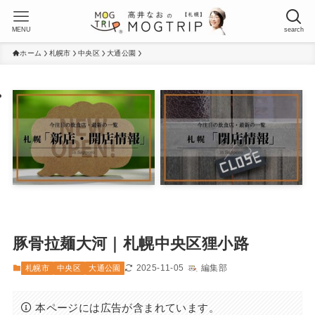
MENU
search
ホーム
札幌市
中央区
大通公園
豚骨拉麺大河｜札幌中央区狸小路
2025-11-05
編集部
札幌市
中央区
大通公園
本ページには広告が含まれています。