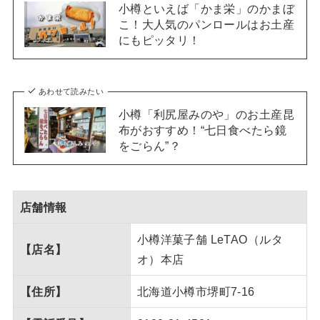
小樽といえば「かま栄」のかまぼ
こ！大人気のパンロールはお土産
にもピッタリ！
あわせて読みたい
小樽「利尻屋みのや」のお土産昆
布がおすすめ！“七日食べたら鏡
をごらん”？
店舗情報
小樽洋菓子舗 LeTAO（ルタ
【店名】
オ）本店
【住所】
北海道小樽市堺町7-16