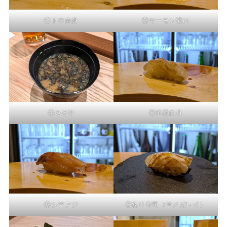
②トロ赤身
③サーモン漬け
④みそ汁
⑤道産白身
⑥シマアジ
⑦炙り寿司（サメガレイ）