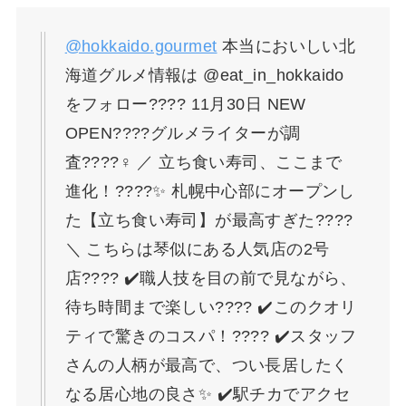
@hokkaido.gourmet
本当においしい北
海道グルメ情報は @eat_in_hokkaido
をフォロー???? 11月30日 NEW
OPEN????グルメライターが調
査????‍♀️ ／ 立ち食い寿司、ここまで
進化！????✨ 札幌中心部にオープンし
た【立ち食い寿司】が最高すぎた????
＼ こちらは琴似にある人気店の2号
店???? ✔️職人技を目の前で見ながら、
待ち時間まで楽しい???? ✔️このクオリ
ティで驚きのコスパ！???? ✔️スタッフ
さんの人柄が最高で、つい長居したく
なる居心地の良さ✨ ✔️駅チカでアクセ