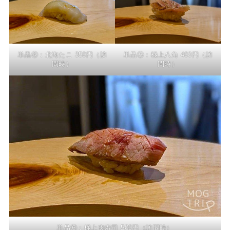
単品④：北海たこ 350円（訪
単品⑤：極上八角 400円（訪
問時）
問時）
単品⑥：極上肉寿司 500円（訪問時）