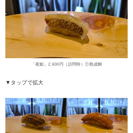
「夜鮨」2,600円（訪問時）①熟成鯛
▼タップで拡大