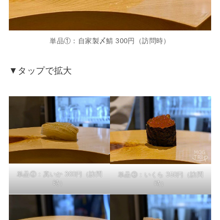
単品①：自家製〆鯖 300円（訪問時）
▼タップで拡大
単品②：真いか 300円（訪問
単品③：いくら 350円（訪問
時）
時）