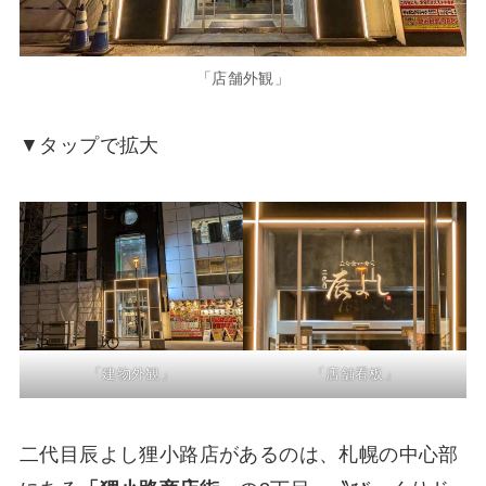
「店舗外観」
▼タップで拡大
「建物外観」
「店舗看板」
二代目辰よし狸小路店があるのは、札幌の中心部