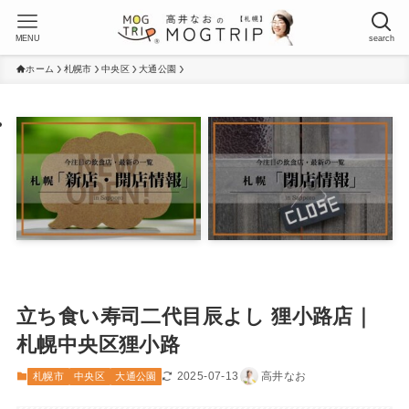
MENU
search
ホーム
札幌市
中央区
大通公園
立ち食い寿司二代目辰よし 狸小路店｜
札幌中央区狸小路
2025-07-13
高井なお
札幌市
中央区
大通公園