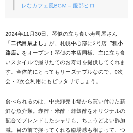
レなカフェ風BGM – 服部ヒロ
2024年11月30日、琴似の立ち食い寿司屋さん
「二代目辰よし」
が、札幌中心部に2号店
〝狸小
路店〟
をオープン！琴似の本店同様、主に立ち食
いスタイルで握りたてのお寿司を提供してくれま
す。全体的にとってもリーズナブルなので、0次
会・2次会利用にもピッタリでしょう。
食べられるのは、中央卸売市場から買い付けた新
鮮な魚介類。赤酢・米酢・雑穀酢をオリジナルの
配合でブレンドしたシャリも、ちょうどよい酢加
減。目の前で握ってくれる臨場感も相まって、つ