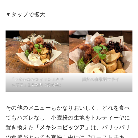
▼タップで拡大
「メキシカンフィッシュ＆チ
鮮魚の自家製フライ
ップス」1,408円（訪問時）
その他のメニューもかなりおいしく、どれを食べ
てもハズレなし。小麦粉の生地をトルティーヤに
置き換えた
「メキシコピッツア」
は、パリッパリ
の食感がとっても爽快！中には〝ローストチキ