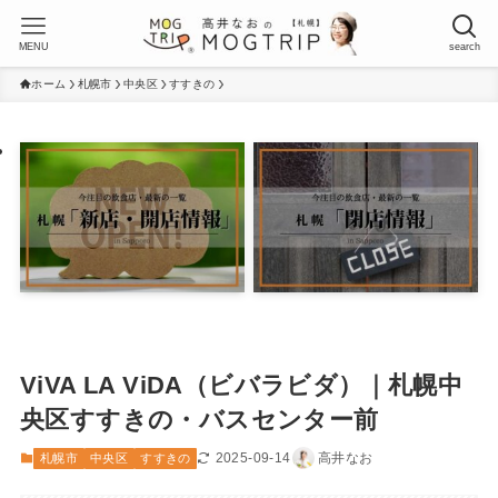
MENU
search
ホーム
札幌市
中央区
すすきの
ViVA LA ViDA（ビバラビダ）｜札幌中
央区すすきの・バスセンター前
2025-09-14
高井なお
札幌市
中央区
すすきの