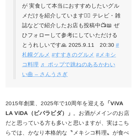
が 実食して本当におすすめしたいグル
メだけを紹介しています🙋‍♀️ テレビ・雑
誌などで紹介したお店も投稿中📺📖 ぜ
ひフォローして参考にしていただける
とうれしいです🙏 2025.9.11 20:30
#
札幌グルメ
#すすきのグルメ
#メキシ
コ料理
♬ ポップで跳ねのあるかわい
い曲 – さんうさぎ
2015年創業、2025年で10周年を迎える
「ViVA
LA ViDA（ビバラビダ）」
。お酒がメインのお店
だと思っている方も多いと思いますが、実はこち
らでは、かなり本格的な〝メキシコ料理〟が食べ