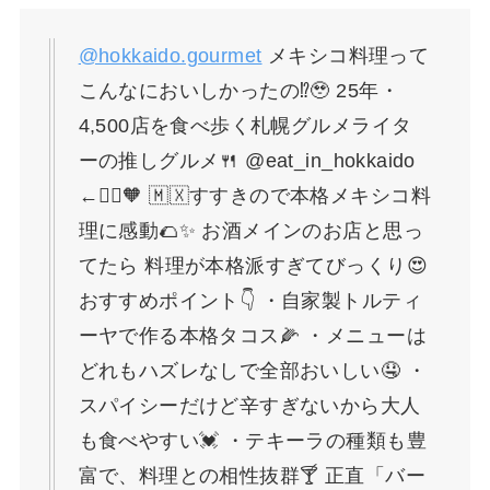
@hokkaido.gourmet
メキシコ料理って
こんなにおいしかったの⁉🥹 25年・
4,500店を食べ歩く札幌グルメライタ
ーの推しグルメ🍴 @eat_in_hokkaido
←🙋‍♀️🧡 🇲🇽すすきので本格メキシコ料
理に感動🌮✨ お酒メインのお店と思っ
てたら 料理が本格派すぎてびっくり😍
おすすめポイント👇 ・自家製トルティ
ーヤで作る本格タコス🌽 ・メニューは
どれもハズレなしで全部おいしい🤤 ・
スパイシーだけど辛すぎないから大人
も食べやすい💓 ・テキーラの種類も豊
富で、料理との相性抜群🍸 正直「バー