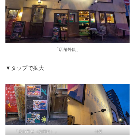
「店舗外観」
▼タップで拡大
「店前看板（訪問時）」
外壁