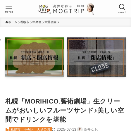
MENU
search
ホーム
札幌市
中央区
大通公園
札幌「MORIHICO.藝術劇場」生クリー
ムがおいしいフルーツサンド♪美しい空
間でドリンクを堪能
2025-07-13
高井なお
札幌市
中央区
大通公園