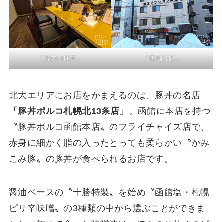
「店内の様子」
「店舗外観」
北大エリアにお店をかまえるのは、豚丼の名店
「豚丼ポルコ札幌北13条店」
。函館に本店を持つ
〝豚丼ポルコ函館本店〟のフライチャイズ店で、
赤身に細かく脂の入ったとっても柔らかい〝かみ
こみ豚〟の豚丼が食べられるお店です。
醤油ベースの〝十勝特製〟を始め〝函館塩・札幌
ピリ辛味噌〟の3種類の中から選ぶことができま