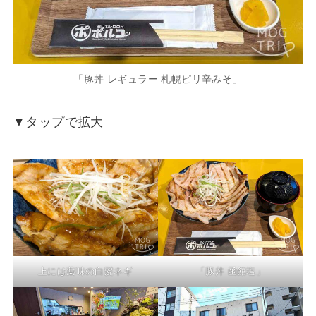
「豚丼 レギュラー 札幌ピリ辛みそ」
▼タップで拡大
上には薬味の白髪ネギ
「豚丼 函館塩」