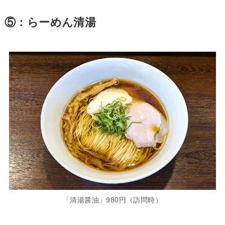
⑤：らーめん清湯
「清湯醤油」980円（訪問時）