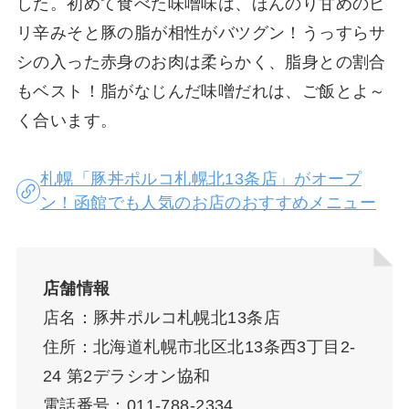
した。初めて食べた味噌味は、ほんのり甘めのピ
リ辛みそと豚の脂が相性がバツグン！うっすらサ
シの入った赤身のお肉は柔らかく、脂身との割合
もベスト！脂がなじんだ味噌だれは、ご飯とよ～
く合います。
札幌「豚丼ポルコ札幌北13条店」がオープ
ン！函館でも人気のお店のおすすめメニュー
店舗情報
店名：豚丼ポルコ札幌北13条店
住所：北海道札幌市北区北13条西3丁目2-
24 第2デラシオン協和
電話番号：011-788-2334