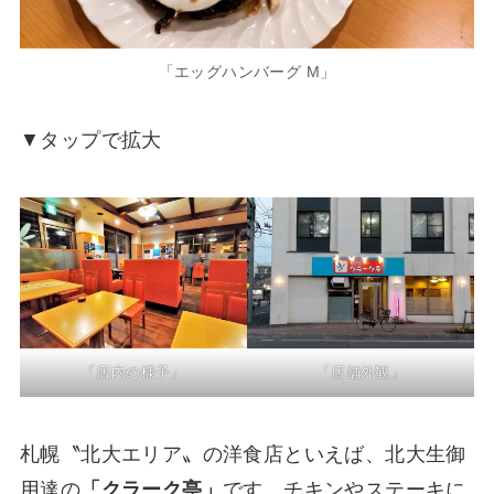
「エッグハンバーグ M」
▼タップで拡大
「店内の様子」
「店舗外観」
札幌〝北大エリア〟の洋食店といえば、北大生御
用達の
「クラーク亭」
です。チキンやステーキに