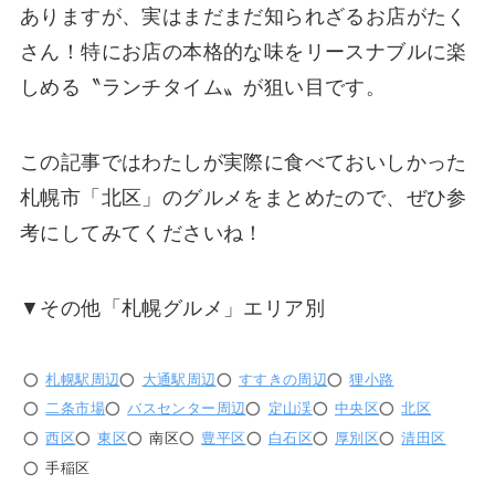
ありますが、実はまだまだ知られざるお店がたく
さん！特にお店の本格的な味をリースナブルに楽
しめる〝ランチタイム〟が狙い目です。
この記事ではわたしが実際に食べておいしかった
札幌市「北区」のグルメをまとめたので、ぜひ参
考にしてみてくださいね！
▼その他「札幌グルメ」エリア別
札幌駅周辺
大通駅周辺
すすきの周辺
狸小路
二条市場
バスセンター周辺
定山渓
中央区
北区
西区
東区
南区
豊平区
白石区
厚別区
清田区
手稲区