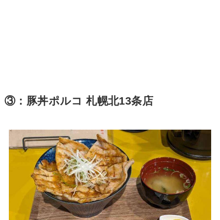
③：豚丼ポルコ 札幌北13条店