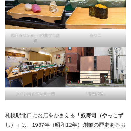
基本カウンターで1貫ずつ提
生ウニ
供
メインはカウンター席
「店舗外観」
札幌駅北口にお店をかまえる
「奴寿司（やっこず
し）」
は、1937年（昭和12年）創業の歴史あるお