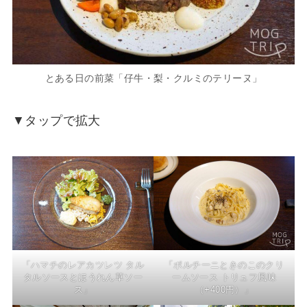
とある日の前菜「仔牛・梨・クルミのテリーヌ」
▼タップで拡大
「ハマチのレアカツレツ タル
「ポルチーニときのこのクリ
タルソースとほうれん草ソー
ームソース トリュフ風味
ス」
（+400円）」