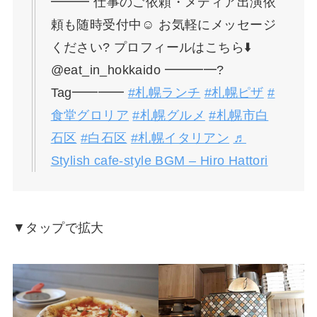
━━━ 仕事のご依頼・メディア出演依
頼も随時受付中☺️ お気軽にメッセージ
ください? プロフィールはこちら⬇️
@eat_in_hokkaido ━━━━?
Tag━━━━
#札幌ランチ
#札幌ピザ
#
食堂グロリア
#札幌グルメ
#札幌市白
石区
#白石区
#札幌イタリアン
♬
Stylish cafe-style BGM – Hiro Hattori
▼タップで拡大