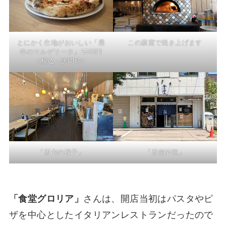
とにかく生地がおいしい「最
この薪窯で焼き上げます
幸のマルゲリータ」1500円
（税込・訪問時）
「店内の様子」
「店舗外観」
「食堂グロリア」
さんは、開店当初はパスタやピ
ザを中心としたイタリアンレストランだったので