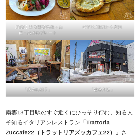
【前菜】野菜惣菜数種＋お
ピザは2種類から選択
肉・お魚のプレート
「店内の様子」
「建物外観」
南郷13丁目駅のすぐ近くにひっそり佇む、知る人
ぞ知るイタリアンレストラン
「Trattoria
Zuccafe22（トラットリアズッカフェ22）」
さ