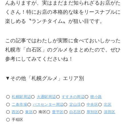
んありますが、実はまだまだ知られざるお店がた
くさん！特にお店の本格的な味をリースナブルに
楽しめる〝ランチタイム〟が狙い目です。
この記事ではわたしが実際に食べておいしかった
札幌市「白石区」のグルメをまとめたので、ぜひ
参考にしてみてくださいね！
▼その他「札幌グルメ」エリア別
札幌駅周辺
大通駅周辺
すすきの周辺
狸小路
二条市場
バスセンター周辺
定山渓
中央区
北区
西区
東区
南区
豊平区
白石区
厚別区
清田区
手稲区