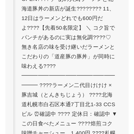
海道豚丼の新店が誕生???????? 11、
12日はラーメンどれでも600円だ
よ????【先着50名限定】 ＼ コク旨で
パンチがあるのに実は無化調????♡
無き名店の味を受け継いだラーメンと
こだわりの「道産豚の豚丼」が同時に
味わえる????
━━━━━━━━━━━━━━━━━
━━━ ????ラーメン二代目けけけ ×
豚吉城（とんきちじょう） ????北海
道札幌市白石区本通7丁目北1-33 CCS
ビル ⏰確認中 ???? 定休日：確認中 ▼
この日食べたメニュー ????焙煎コク
味噌チャーシュー 1,400円 ????札幌