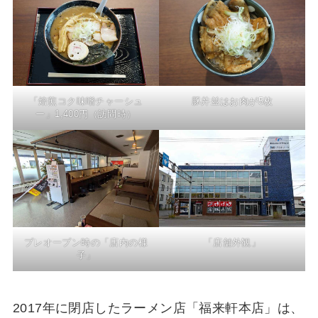
「焙煎コク味噌チャーシュ
豚丼並はお肉が5枚
ー」1,400円（訪問時）
プレオープン時の「店内の様
「店舗外観」
子」
2017年に閉店したラーメン店「福来軒本店」は、