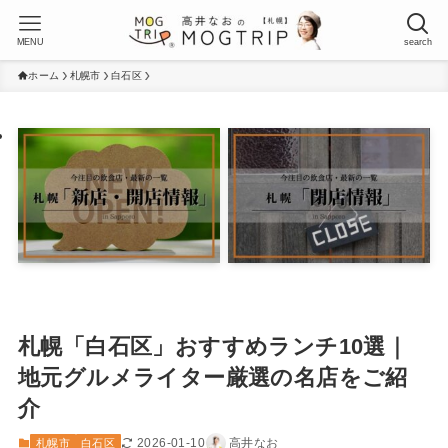
MENU
search
ホーム
札幌市
白石区
札幌「白石区」おすすめランチ10選｜
地元グルメライター厳選の名店をご紹
介
2026-01-10
高井なお
札幌市
白石区