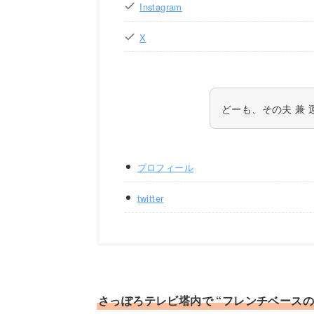
Instagram
X
どーも、その夫 兼 運転
プロフィール
twitter
さっぽろテレビ塔内で “フレンチベースの創