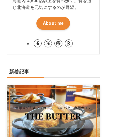
海道内 4,500店以上を食べ歩く。食を通
じ北海道を元気にするのが野望。
About me
新着記事