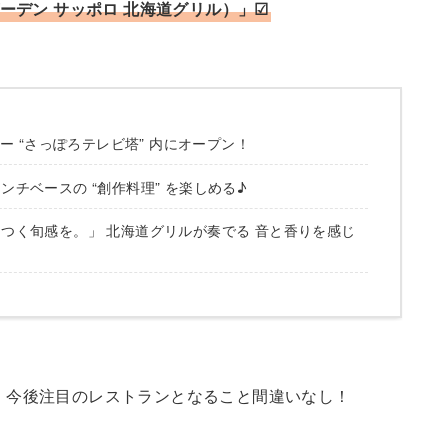
（ザ ガーデン サッポロ 北海道グリル）」☑
ー “さっぽろテレビ塔” 内にオープン！
チベースの “創作料理” を楽しめる♪
つく旬感を。」 北海道グリルが奏でる 音と香りを感じ
って、今後注目のレストランとなること間違いなし！