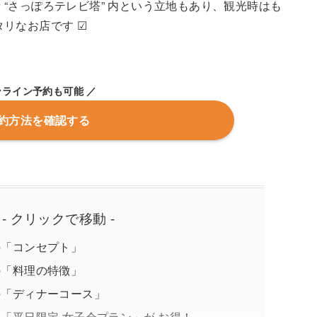
“さっぽろテレビ塔” 内という立地もあり、観光時はも
リなお店です ☑
ンライン予約も可能 ／
約方法を確認する
 - クリックで移動 -
O の「コンセプト」
O の「料理の特徴」
O の「ディナーコース」
RO の「平日限定 女子会プラン」が お得！