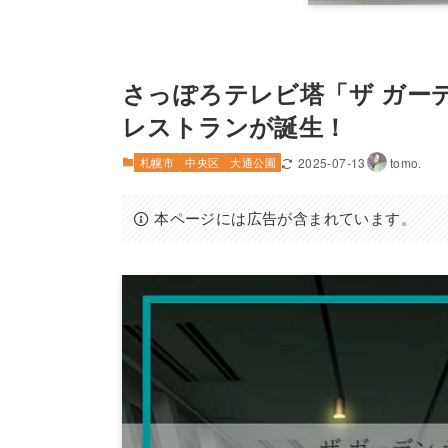
さっぽろテレビ塔「ザ ガー
レストランが誕生！
札幌市
中央区
大通公園
2025-07-13
tomo.
本ページには広告が含まれています。