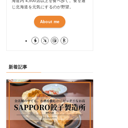
海道内 4,500店以上を食べ歩く。食を通
じ北海道を元気にするのが野望。
About me
新着記事