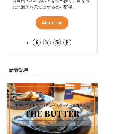
海道内 4,500店以上を食べ歩く。食を通
じ北海道を元気にするのが野望。
About me
新着記事