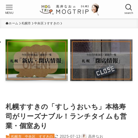
MENU
search
ホーム
札幌市
中央区
すすきの
札幌すすきの「すしうおいち」本格寿
司がリーズナブル！ランチタイムも営
業・個室あり
2025-07-13
高井なお
札幌市
中央区
すすきの