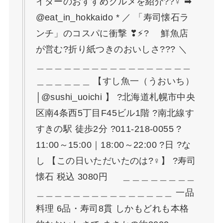
イターのおすすめグルメを紹介??‍♀️ ➡
@eat_in_hokkaido * ／ 「寿司懐石ラ
ンチ」のコスパに衝撃 ❣⚡? 鮮魚店
が営む?折り紙つきのおいしさ??? ＼
＿＿＿＿＿＿＿＿＿＿＿＿＿＿＿＿＿
＿＿＿＿＿＿ 【すし魚一（うおいち）
│@sushi_uoichi 】 ?北海道札幌市中央
区南4条西5丁目F45ビル1階 ?南北線す
すきの駅 徒歩2分 ?011-218-0055 ?
11:00～15:00｜18:00～22:00 ?日 ?な
し 【この日いただいたのは?‍♀️】 ?寿司
懐石 税込 3080円 ＿＿＿＿＿＿＿＿
＿＿＿＿＿＿＿＿＿＿＿＿＿＿＿ 一品
料理 6品・寿司8貫 しかもどれも本格