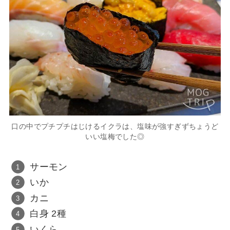
口の中でプチプチはじけるイクラは、塩味が強すぎずちょうど
いい塩梅でした◎
サーモン
いか
カニ
白身 2種
いくら