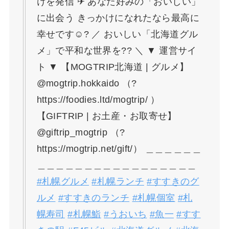
けを発信 ✈ あなた好みの「おいしい」
に出会う きっかけになれたなら最高に
幸せです☺? ／ おいしい「北海道グル
メ」で平和な世界を?? ＼ ▼ 運営サイ
ト ▼ 【MOGTRIP北海道 | グルメ】
@mogtrip.hokkaido （?
https://foodies.ltd/mogtrip/ ）
【GIFTRIP | お土産・お取寄せ】
@giftrip_mogtrip （?
https://mogtrip.net/gift/） ＿＿＿＿＿＿
＿＿＿＿＿＿＿＿＿＿＿＿＿＿＿＿＿
#札幌グルメ
#札幌ランチ
#すすきのグ
ルメ
#すすきのランチ
#札幌個室
#札
幌寿司
#札幌鮨
#うおいち
#魚一
#すす