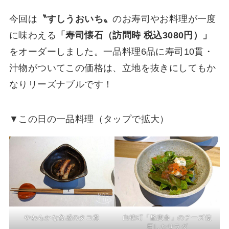
今回は
〝すしうおいち〟
のお寿司やお料理が一度
に味わえる
「寿司懐石（訪問時 税込3080円）」
をオーダーしました。一品料理6品に寿司10貫・
汁物がついてこの価格は、立地を抜きにしてもか
なりリーズナブルです！
▼この日の一品料理（タップで拡大）
やわらかな食感のタコ煮
白糠町「酪恵舎」のチーズ使
用したサラダ