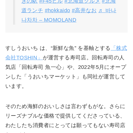
きの駅
#F45ビル
#北海道グルメ
#北海
道ランチ
#hokkaido
#高井なお
♬ 바나
나차차 – MOMOLAND
すしうおいち は、“新鮮な魚” を基軸とする
「株式
会社TOSHIN」
が運営する寿司店。回転寿司の人
気店「回転寿司 魚一心」や、2022年5月にオープ
ンした「うおいちマーケット」も同社が運営して
います。
そのため海鮮のおいしさは言わずもがな。さらに
リーズナブルな価格で提供してくださっている、
わたしたち消費者にとっては願ってもない寿司店