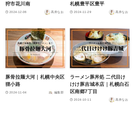
狩市花川南
札幌豊平区豊平
2024-12-06
高井なお
2024-11-29
高井なお
豚骨拉麺大河｜札幌中央区
ラーメン豚丼処 二代目け
狸小路
けけ豚吉城本店｜札幌白石
区南郷7丁目
2024-11-04
編集部
2024-10-11
高井なお