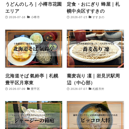
うどんのしろ｜小樽市花園
定食・おにぎり 蜂屋｜札
エリア
幌中央区すすきの
2026-07-16
小樽市
2026-07-15
すすきの
北海道そば 氣鈴亭｜札幌
蕎麦㐂り 凜｜岩見沢駅周
豊平区月寒東
辺（中心部）
2026-07-09
豊平区
2026-07-07
札幌市外