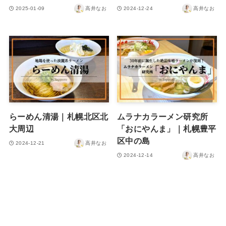
2025-01-09
高井なお
2024-12-24
高井なお
らーめん清湯｜札幌北区北
ムラナカラーメン研究所
大周辺
「おにやんま」｜札幌豊平
区中の島
2024-12-21
高井なお
2024-12-14
高井なお