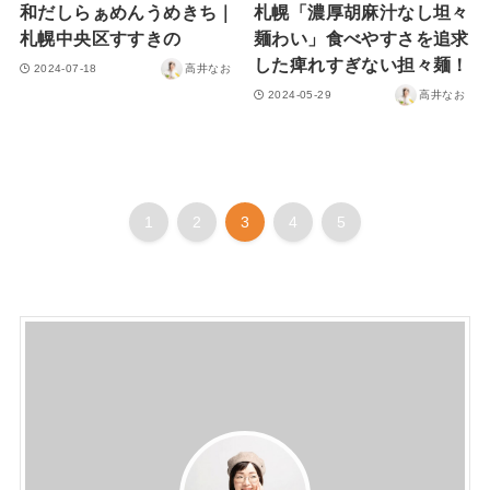
和だしらぁめんうめきち｜
札幌「濃厚胡麻汁なし坦々
札幌中央区すすきの
麺わい」食べやすさを追求
した痺れすぎない担々麺！
2024-07-18
高井なお
2024-05-29
高井なお
1
2
3
4
5