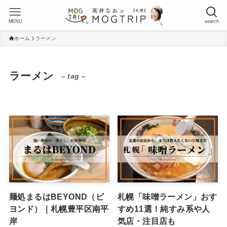
MENU
search
ホーム
ラーメン
ラーメン
– tag –
麺処まるはBEYOND（ビ
札幌「味噌ラーメン」おす
ヨンド）｜札幌豊平区南平
すめ11選！純すみ系や人
岸
気店・注目店も