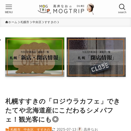
MENU
search
ホーム
札幌市
中央区
すすきの
札幌すすきの「ロジウラカフェ」でき
たてや北海道産にこだわるシメパフ
ェ！観光客にも◎
2025-07-13
高井なお
札幌市
中央区
すすきの